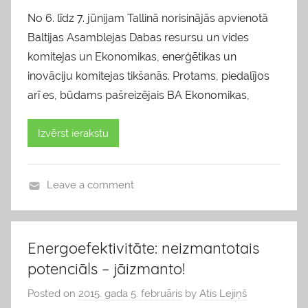
No 6. līdz 7. jūnijam Tallinā norisinājās apvienotā
Baltijas Asamblejas Dabas resursu un vides
komitejas un Ekonomikas, enerģētikas un
inovāciju komitejas tikšanās. Protams, piedalījos
arī es, būdams pašreizējais BA Ekonomikas,
Izvērst ierakstu
Leave a comment
b
l
o
Energoefektivitāte: neizmantotais
g
potenciāls – jāizmanto!
s
Posted on
2015. gada 5. februāris
by
Atis Lejiņš