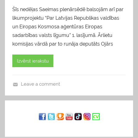
Šīs nedēļas Saeimas plenārsēdē balsojām arī par
likumprojektu “Par Latvijas Republikas valdības
un Eiropas Kosmosa aģentūras Eiropas
sadarbības valsts līgumu” 1. lasījumā. Ārlietu
komisijas vārdā par to runāja deputāts Ojārs
Izvērst ierakstu
Leave a comment
b
l
o
g
s