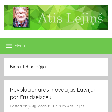
Skip
to
content
Atis
Latvijas
Republikas
Menu
Lejiņš
13.
Saeimas
deputāts
Birka: tehnoloģija
Revolucionāras inovācijas Latvijai –
par tīru dzelzceļu
Posted on
2019. gada 11. jūnijs
by
Atis Lejiņš