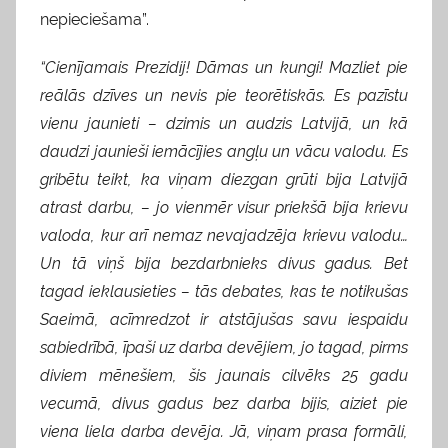
nepieciešama”.
“Cienījamais Prezidij! Dāmas un kungi! Mazliet pie
reālās dzīves un nevis pie teorētiskās. Es pazīstu
vienu jaunieti – dzimis un audzis Latvijā, un kā
daudzi jaunieši iemācījies angļu un vācu valodu. Es
gribētu teikt, ka viņam diezgan grūti bija Latvijā
atrast darbu, – jo vienmēr visur priekšā bija krievu
valoda, kur arī nemaz nevajadzēja krievu valodu…
Un tā viņš bija bezdarbnieks divus gadus. Bet
tagad ieklausieties – tās debates, kas te notikušas
Saeimā, acīmredzot ir atstājušas savu iespaidu
sabiedrībā, īpaši uz darba devējiem, jo tagad, pirms
diviem mēnešiem, šis jaunais cilvēks 25 gadu
vecumā, divus gadus bez darba bijis, aiziet pie
viena liela darba devēja. Jā, viņam prasa formāli,