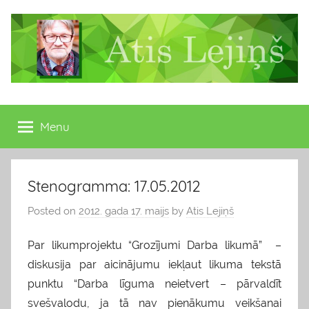
Skip
to
content
Atis
Latvijas
Republikas
Menu
Lejiņš
13.
Saeimas
deputāts
Stenogramma: 17.05.2012
Posted on
2012. gada 17. maijs
by
Atis Lejiņš
Par likumprojektu “Grozījumi Darba likumā” –
diskusija par aicinājumu iekļaut likuma tekstā
punktu “Darba līguma neietvert – pārvaldīt
svešvalodu, ja tā nav pienākumu veikšanai