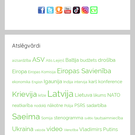
Atslēgvārdi
ASV
drošība
Baltija
budžets
Atis Lejiņš
aizsardzība
Eiropas Savienība
Eiropa
Eiropas Komisija
Igaunija
karš
konference
Indija
ekonomika
English
intervija
Latvija
Krievija
Lietuva
NATO
likums
krīze
sadarbība
neatkarība
nākotne
PSRS
nodokļi
Polija
Saeima
stenogramma
tautsaimniecība
Somija
svētki
video
Ukraina
Vladimirs Putins
valoda
Vienotība