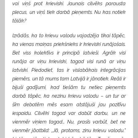
vai viņš prot krieviski. Jaunais cilvēks parausta
plecus, un viņš tiek darbā pieņemts. Nu kas notiek
tālāk?
Izrādās, ka to krievu valodu vajadzēja tikai tāpēc,
ka vienas maiņas priekšnieks ir krieviski runājošais.
Bet viss kolektīvs ir principā latvieši. Agrāk visi
runāja ar viņu krieviski, tagad visi runā ar viņu
latviski. Piedodiet, tas ir vislabākais integrācijas
piemērs, un tā mums tam Latvijā ir jānotiek. Reāli ir
bijuši gadījumi, kad tiešām tu netiec pieņemts
darbā tāpēc, ka nezinu krievu valodu – un tur ar
šīm debatēm mēs esam atstājuši jau pozitīvu
iespaidu. Cilvēki tagad var dabūt darbu, un ne
vienmēr viņiem tagad… Nu, prasīs varbūt, bet ne
vienmēr jāatbild: „Jā, protams, zinu krievu valodu.”