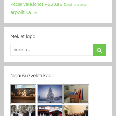
vēsture
Vācija
vēlēšanas
Zviedrija
ārlietas
ārpolitika
Ķīna
Meklēt lapā:
Nejauši izvēlēti kadri