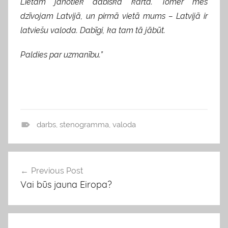
Lietām jānotiek dabiskā kārtā. Tomēr mēs
dzīvojam Latvijā, un pirmā vietā mums – Latvijā ir
latviešu valoda. Dabīgi, ka tam tā jābūt.
Paldies par uzmanību.”
darbs
,
stenogramma
,
valoda
v
i
e
Previous Post
Ziņu
d
Vai būs jauna Eiropa?
izvēlne
o
k
l