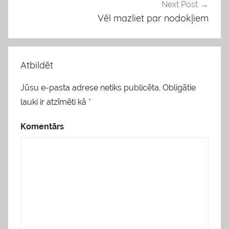
i
Next Post
s
Vēl mazliet par nodokļiem
Atbildēt
Jūsu e-pasta adrese netiks publicēta.
Obligātie
lauki ir atzīmēti kā
*
Komentārs