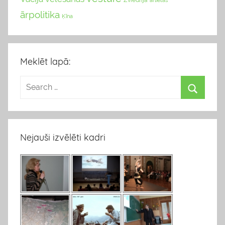
Zviedrija
ārlietas
ārpolitika
Ķīna
Meklēt lapā:
Nejauši izvēlēti kadri