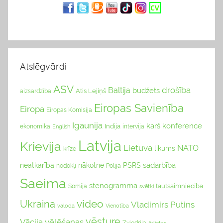
Atslēgvārdi
ASV
drošība
Baltija
budžets
Atis Lejiņš
aizsardzība
Eiropas Savienība
Eiropa
Eiropas Komisija
Igaunija
karš
konference
Indija
ekonomika
English
intervija
Latvija
Krievija
Lietuva
NATO
likums
krīze
sadarbība
neatkarība
nākotne
PSRS
nodokļi
Polija
Saeima
stenogramma
tautsaimniecība
Somija
svētki
video
Ukraina
Vladimirs Putins
valoda
Vienotība
vēsture
Vācija
vēlēšanas