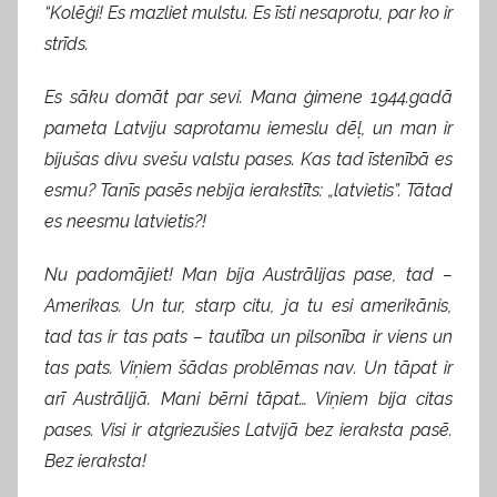
“Kolēģi! Es mazliet mulstu. Es īsti nesaprotu, par ko ir
strīds.
Es sāku domāt par sevi. Mana ģimene 1944.gadā
pameta Latviju saprotamu iemeslu dēļ, un man ir
bijušas divu svešu valstu pases. Kas tad īstenībā es
esmu? Tanīs pasēs nebija ierakstīts: „latvietis”. Tātad
es neesmu latvietis?!
Nu padomājiet! Man bija Austrālijas pase, tad –
Amerikas. Un tur, starp citu, ja tu esi amerikānis,
tad tas ir tas pats – tautība un pilsonība ir viens un
tas pats. Viņiem šādas problēmas nav. Un tāpat ir
arī Austrālijā. Mani bērni tāpat… Viņiem bija citas
pases. Visi ir atgriezušies Latvijā bez ieraksta pasē.
Bez ieraksta!