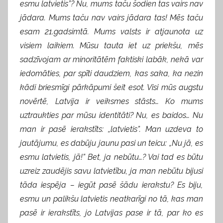
esmu latvietis”? Nu, mums taču šodien tas vairs nav
jādara. Mums taču nav vairs jādara tas! Mēs taču
esam 21.gadsimtā. Mums valsts ir atjaunota uz
visiem laikiem. Mūsu tauta iet uz priekšu, mēs
sadzīvojam ar minoritātēm faktiski labāk, nekā var
iedomāties, par spīti daudziem, kas saka, ka nezin
kādi briesmīgi pārkāpumi šeit esot. Visi mūs augstu
novērtē, Latvija ir veiksmes stāsts… Ko mums
uztraukties par mūsu identitāti? Nu, es baidos… Nu
man ir pasē ierakstīts: „latvietis”. Man uzdeva to
jautājumu, es dabūju jaunu pasi un teicu: „Nu jā, es
esmu latvietis, jā!” Bet, ja nebūtu…? Vai tad es būtu
uzreiz zaudējis savu latvietību, ja man nebūtu bijusi
tāda iespēja – iegūt pasē šādu ierakstu? Es biju,
esmu un palikšu latvietis neatkarīgi no tā, kas man
pasē ir ierakstīts, jo Latvijas pase ir tā, par ko es