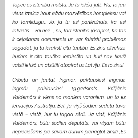
Tāpēc es īstenībā mulstu. Ja tu iekšā jūti… Nu, te jau
viens izteica kaut kādu mazvērtības kompleksu vai
ko tamlīdzīgu… Jo, ja tu esi pārliecināts, ka esi
latvietis – vai ne? -, nu, tad īstenībā jāsaprot, ka tas
ir ceļošanas dokuments un var faktiski problēmas
sagādāt, ja tu ieraksti citu tautību. Es zinu cilvēkus,
kuriem ir cita tautība ierakstīta un kuri nav tikuši
valstī iekšā un atsūtīti atpakaļ uz Latviju. Es to zinu!
Gribētu arī jautāt. Ingmār, paklausies! Ingmār,
Ingmār, paklausies! 19.gadsimts… Krišjānis
Valdemārs ir viens no maniem varoņiem, un to es
iemācījos Austrālijā. Bet, ja viņš šodien sēdētu tavā
vietā – vietā, kur tu tagad sēdi… Ja viņš, Krišjānis
Valdemārs, būtu šodien deputāts, vai viņam būtu
nepieciešams pie savām durvīm pienaglot zīmīti „Es