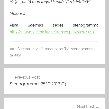
cīnījos, un tā man tagad ir rokā. Viss ir kārtībā!”
(Aplausi.)
Pilna Saeimas sēdes stenogramma:
http://www.saeima.lv/lv/transcripts/view/140
Saeima
,
latvieši
,
pase
,
pilsonība
,
stenogramma
,
v
tautība
i
e
d
Previous Post
Ziņu
o
Stenogramma: 25.10.2012 (1)
izvēlne
k
l
i
s
Next Post