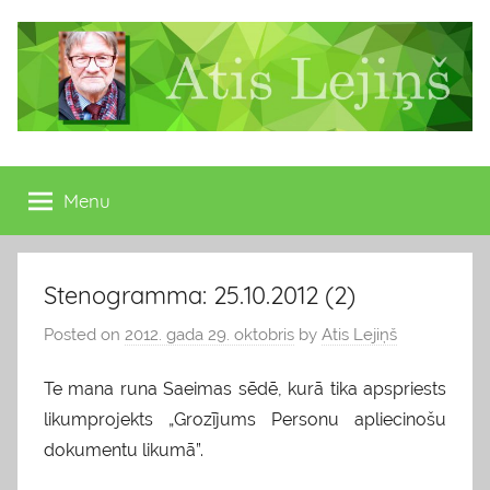
Skip
to
content
Atis
Latvijas
Republikas
Menu
Lejiņš
13.
Saeimas
deputāts
Stenogramma: 25.10.2012 (2)
Posted on
2012. gada 29. oktobris
by
Atis Lejiņš
Te mana runa Saeimas sēdē, kurā tika apspriests
likumprojekts „Grozījums Personu apliecinošu
dokumentu likumā”.