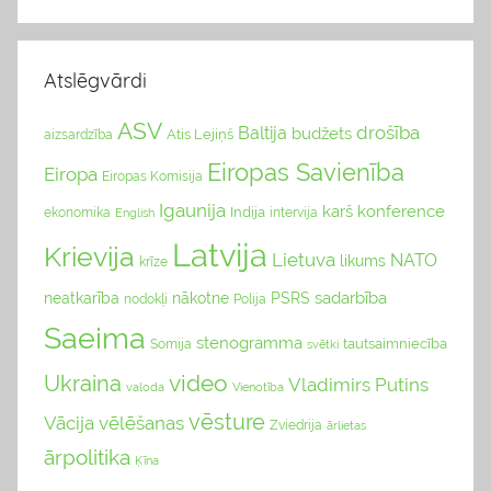
Atslēgvārdi
ASV
drošība
Baltija
budžets
Atis Lejiņš
aizsardzība
Eiropas Savienība
Eiropa
Eiropas Komisija
Igaunija
karš
konference
Indija
ekonomika
English
intervija
Latvija
Krievija
Lietuva
NATO
likums
krīze
sadarbība
neatkarība
nākotne
PSRS
nodokļi
Polija
Saeima
stenogramma
tautsaimniecība
Somija
svētki
video
Ukraina
Vladimirs Putins
valoda
Vienotība
vēsture
Vācija
vēlēšanas
Zviedrija
ārlietas
ārpolitika
Ķīna