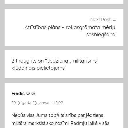
Next Post
Attīstības plāns – rokasgrāmata mērķu
sasniegšanai
2 thoughts on “
Jēdziena „militārisms”
kļūdainais pielietojums
”
Fredis
saka:
2013. gada 23. janvāris 12:07
Nebūs viss Jums 100% taisnība par jēdziena
militārs marksistisko nozīmi. Padmju laikā visās