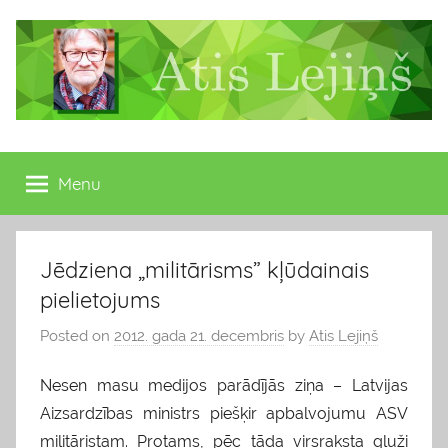
Skip
to
content
Atis
Latvijas
Republikas
Menu
Lejiņš
13.
Saeimas
deputāts
Jēdziena „militārisms” kļūdainais
pielietojums
Posted on
2012. gada 21. decembris
by
Atis Lejiņš
Nesen masu medijos parādījās ziņa – Latvijas
Aizsardzības ministrs piešķir apbalvojumu ASV
militāristam. Protams, pēc tāda virsraksta gluži