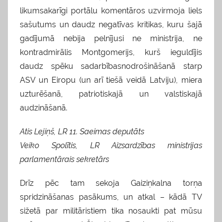
likumsakarīgi portālu komentāros uzvirmoja liels
sašutums un daudz negatīvas kritikas, kuru šajā
gadījumā nebija pelnījusi ne ministrija, ne
kontradmirālis Montgomerijs, kurš ieguldījis
daudz spēku sadarbībasnodrošināšanā starp
ASV un Eiropu (un arī tiešā veidā Latviju), miera
uzturēšanā, patriotiskajā un valstiskajā
audzināšanā.
Atis Lejiņš, LR 11. Saeimas deputāts
Veiko Spolītis, LR Aizsardzības ministrijas
parlamentārais sekretārs
Drīz pēc tam sekoja Gaiziņkalna torņa
spridzināšanas pasākums, un atkal – kādā TV
sižetā par militāristiem tika nosaukti pat mūsu