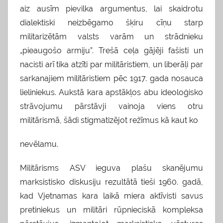
aiz ausīm pievilka argumentus, lai skaidrotu
dialektiski neizbēgamo šķiru cīņu starp
militarizētām valsts varām un strādnieku
„pieaugošo armiju”. Trešā ceļa gājēji fašisti un
nacisti arī tika atzīti par militāristiem, un liberāļi par
sarkanajiem militāristiem pēc 1917. gada nosauca
lieliniekus. Aukstā kara apstākļos abu ideoloģisko
strāvojumu pārstāvji vainoja viens otru
militārismā, šādi stigmatizējot režīmus kā kaut ko
nevēlamu.
Militārisms ASV ieguva plašu skanējumu
marksistisko diskusiju rezultātā tieši 1960. gadā,
kad Vjetnamas kara laikā miera aktīvisti savus
pretiniekus un militāri rūpnieciskā kompleksa