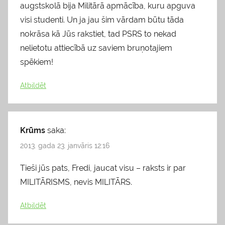
augstskolā bija Militārā apmācība, kuru apguva
visi studenti. Un ja jau šim vārdam būtu tāda
nokrāsa kā Jūs rakstiet, tad PSRS to nekad
nelietotu attiecībā uz saviem bruņotajiem
spēkiem!
Atbildēt
Krūms
saka:
2013. gada 23. janvāris 12:16
Tieši jūs pats, Fredi, jaucat visu – raksts ir par
MILITĀRISMS, nevis MILITĀRS.
Atbildēt