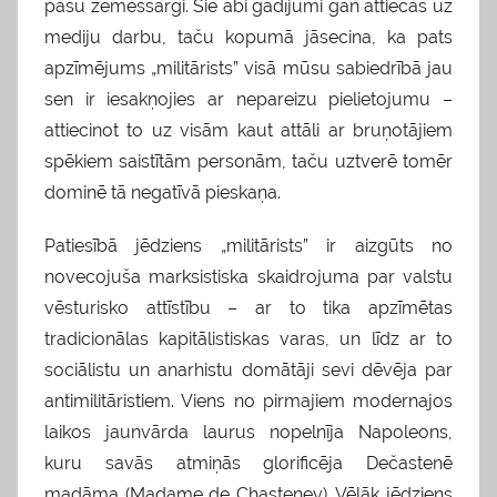
pašu zemessargi. Šie abi gadījumi gan attiecas uz
mediju darbu, taču kopumā jāsecina, ka pats
apzīmējums „militārists” visā mūsu sabiedrībā jau
sen ir iesakņojies ar nepareizu pielietojumu –
attiecinot to uz visām kaut attāli ar bruņotājiem
spēkiem saistītām personām, taču uztverē tomēr
dominē tā negatīvā pieskaņa.
Patiesībā jēdziens „militārists” ir aizgūts no
novecojuša marksistiska skaidrojuma par valstu
vēsturisko attīstību – ar to tika apzīmētas
tradicionālas kapitālistiskas varas, un līdz ar to
sociālistu un anarhistu domātāji sevi dēvēja par
antimilitāristiem. Viens no pirmajiem modernajos
laikos jaunvārda laurus nopelnīja Napoleons,
kuru savās atmiņās glorificēja Dečastenē
madāma (Madame de Chasteney). Vēlāk jēdziens