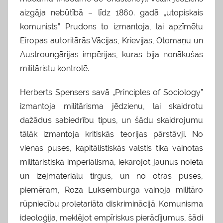
aizgāja nebūtībā – līdz 1860. gadā „utopiskais
komunists” Prudons to izmantoja, lai apzīmētu
Eiropas autoritārās Vācijas, Krievijas, Otomaņu un
Austroungārijas impērijas, kuras bija nonākušas
militāristu kontrolē.
Herberts Spensers savā „Principles of Sociology”
izmantoja militārisma jēdzienu, lai skaidrotu
dažādus sabiedrību tipus, un šādu skaidrojumu
tālāk izmantoja kritiskās teorijas pārstāvji. No
vienas puses, kapitālistiskās valstis tika vainotas
militāristiskā imperiālismā, iekarojot jaunus noieta
un izejmateriālu tirgus, un no otras puses,
piemēram, Roza Luksemburga vainoja militāro
rūpniecību proletariāta diskriminācijā. Komunisma
ideoloģija, meklējot empīriskus pierādījumus, šādi