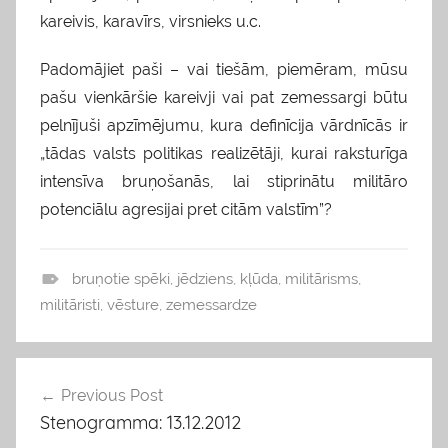
kareivis, karavīrs, virsnieks u.c.
Padomājiet paši – vai tiešām, piemēram, mūsu
pašu vienkāršie kareivji vai pat zemessargi būtu
pelnījuši apzīmējumu, kura definīcija vārdnīcās ir
„tādas valsts politikas realizētāji, kurai raksturīga
intensīva bruņošanās, lai stiprinātu militāro
potenciālu agresijai pret citām valstīm”?
bruņotie spēki
,
jēdziens
,
kļūda
,
militārisms
,
b
militāristi
,
vēsture
,
zemessardze
l
o
g
Previous Post
Ziņu
s
Stenogramma: 13.12.2012
izvēlne