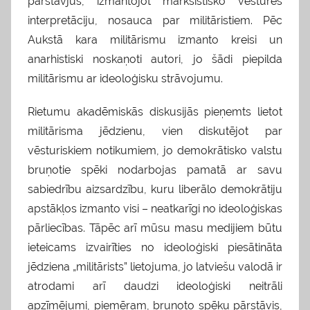
pārstāvjus, izmantojot marksistisko vēstures
interpretāciju, nosauca par militāristiem. Pēc
Aukstā kara militārismu izmanto kreisi un
anarhistiski noskaņoti autori, jo šādi piepilda
militārismu ar ideoloģisku strāvojumu.
Rietumu akadēmiskās diskusijās pieņemts lietot
militārisma jēdzienu, vien diskutējot par
vēsturiskiem notikumiem, jo demokrātisko valstu
bruņotie spēki nodarbojas pamatā ar savu
sabiedrību aizsardzību, kuru liberālo demokrātiju
apstākļos izmanto visi – neatkarīgi no ideoloģiskas
pārliecības. Tāpēc arī mūsu masu medijiem būtu
ieteicams izvairīties no ideoloģiski piesātināta
jēdziena „militārists” lietojuma, jo latviešu valodā ir
atrodami arī daudzi ideoloģiski neitrāli
apzīmējumi, piemēram, bruņoto spēku pārstāvis,