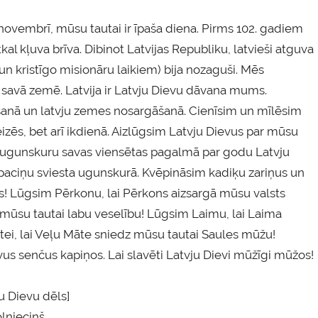
18.novembrī, mūsu tautai ir īpaša diena. Pirms 102. gadiem
l kļuva brīva. Dibinot Latvijas Republiku, latvieši atguva
un kristīgo misionāru laikiem) bija nozaguši. Mēs
savā zemē. Latvija ir Latvju Dievu dāvana mums.
šanā un latvju zemes nosargāšanā. Cienīsim un mīlēsim
eizēs, bet arī ikdienā. Aizlūgsim Latvju Dievus par mūsu
rsim ugunskuru savas viensētas pagalmā par godu Latvju
aciņu sviesta ugunskurā. Kvēpināsim kadiķu zariņus un
s! Lūgsim Pērkonu, lai Pērkons aizsargā mūsu valsts
mūsu tautai labu veselību! Lūgsim Laimu, lai Laima
i, lai Veļu Māte sniedz mūsu tautai Saules mūžu!
us senčus kapiņos. Lai slavēti Latvju Dievi mūžīgi mūžos!
u Dievu dēls]
lnieciņš