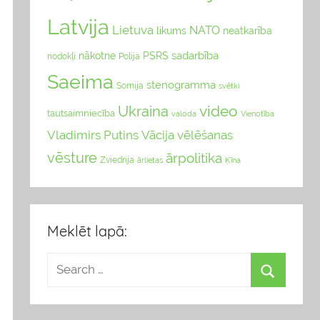
Latvija
Lietuva
NATO
likums
neatkarība
sadarbība
nākotne
PSRS
nodokļi
Polija
Saeima
stenogramma
Somija
svētki
video
Ukraina
tautsaimniecība
valoda
Vienotība
Vladimirs Putins
Vācija
vēlēšanas
vēsture
ārpolitika
Zviedrija
Ķīna
ārlietas
Meklēt lapā: