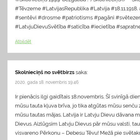
#Tēvzeme #LatvijasRepublika #Latvija #18.11.1918. 
#sentēvi #drosme #patriotisms #pagāni #svēteze
#LatvjuDievuSvētība #saticība #iecietība #sapratn
Atbildēt
Skolnieciņš no svētbirzs
saka:
2020. gada 18. novembris 19:46
Ir pienācis ilgi gaidītais 18.novembris. Šī svinīgā die
mūsu tauta kļuva brīva, jo tika atgūtas mūsu senču z
mūsu tautas mājas. Latvija ir Latvju Dievu dāvana mum
Dievus. Aizlūgsim Latvju Dievus pār mūsu valsti, ta
visvareno Pērkonu – Debesu Tēvu! Mežā pie svētak