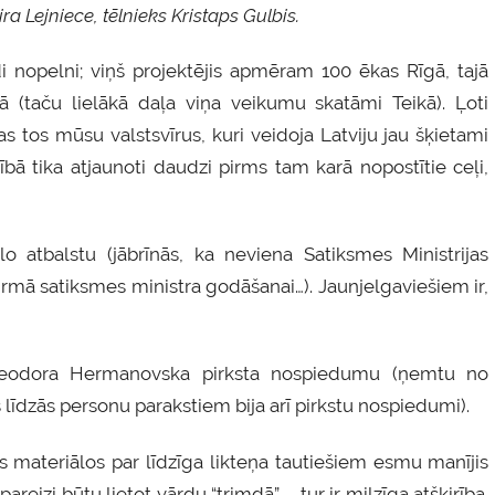
ra Lejniece, tēlnieks Kristaps Gulbis.
nopelni; viņš projektējis apmēram 100 ēkas Rīgā, tajā
ā (taču lielākā daļa viņa veikumu skatāmi Teikā). Ļoti
ras tos mūsu valstsvīrus, kuri veidoja Latviju jau šķietami
bā tika atjaunoti daudzi pirms tam karā nopostītie ceļi,
o atbalstu (jābrīnās, ka neviena Satiksmes Ministrijas
irmā satiksmes ministra godāšanai…). Jaunjelgaviešiem ir,
is Teodora Hermanovska pirksta nospiedumu (ņemtu no
līdzās personu parakstiem bija arī pirkstu nospiedumi).
s materiālos par līdzīga likteņa tautiešiem esmu manījis
reizi būtu lietot vārdu “trimdā” – tur ir milzīga atšķirība.