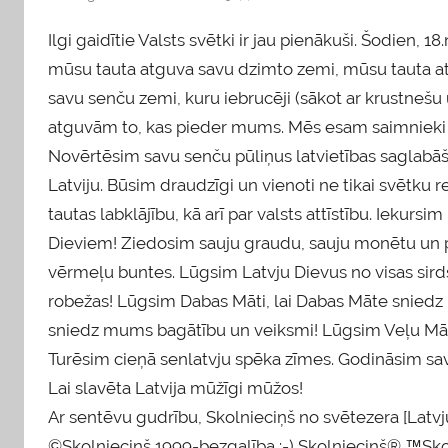
Ilgi gaidītie Valsts svētki ir jau pienākuši. Šodien, 
mūsu tauta atguva savu dzimto zemi, mūsu tauta atka
savu senču zemi, kuru iebrucēji (sākot ar krustnešu 
atguvām to, kas pieder mums. Mēs esam saimnieki 
Novērtēsim savu senču pūliņus latvietības saglabā
Latviju. Būsim draudzīgi un vienoti ne tikai svētku r
tautas labklājību, kā arī par valsts attīstību. Ieku
Dieviem! Ziedosim sauju graudu, sauju monētu un p
vērmeļu buntes. Lūgsim Latvju Dievus no visas sird
robežas! Lūgsim Dabas Māti, lai Dabas Māte sniedz 
sniedz mums bagātību un veiksmi! Lūgsim Veļu Māte
Turēsim cieņā senlatvju spēka zīmes. Godināsim sav
Lai slavēta Latvija mūžīgi mūžos!
Ar sentēvu gudrību, Skolnieciņš no svētezera [Latvj
©Skolnieciņš 1999-bezgalība :-) Skolnieciņš® ™Sko