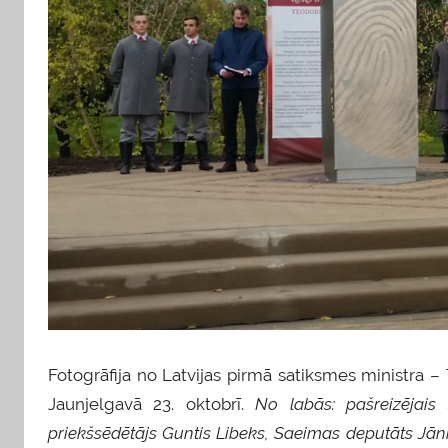
Fotogrāfija no Latvijas pirmā satiksmes ministr
Jaunjelgavā 23. oktobrī.
No labās: pašreizējais 
priekšsēdētājs Guntis Libeks, Saeimas deputāts J