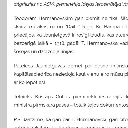
(atgriezies no ASV), pieminekļa idejas ierosinātāja Vai
Teodoram Hermanovskim gan piemīt ne tikai šādi 
skaitā mūzikas namu “Daile” Rīgā, Kr. Barona iel
priecājos, ka Jaunjelgavā ir rosīgi ļaudis, kas atce
bezcerīgā laikā – 1918. gadā! T. Hermanovska vadī
šosejas un dzelzceļa līnijas.
Pateicos Jaunjelgavas domei par dāsno finansiāl
kapitālsabiedrība neziedoja kaut vienu eiro mūsu p
ar ko lepoties!
Tēlnieks Kristaps Gulbis piemineklī iestrādāj
ministra pirmskara pases – tolaik šajos dokumentos 
P.S. Jāatzīmē, ka gan par T. Hermanovski, gan cito
autorus rakstām, ka tie devušies emigrācijā. Tomēr pa