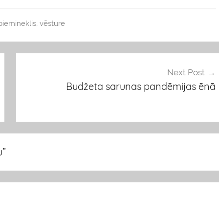
piemineklis
,
vēsture
Next Post
Budžeta sarunas pandēmijas ēnā
u
”