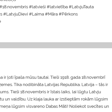
#18.novembris #latvieši #latvietība #LatvjuTauta
rs #LatvjuDievi #Laima #Māra #Pērkons
e
na ir ļoti īpaša mūsu tautai. Tieši 1918. gada 18.novembrī
emes. Tika nodibināta Latvijas Republika. Latvija – tās ir
s. Tieši 18.novembris ir īstais laiks, lai lūgtu Latvju
utu un valdību. Uz klaja lauka ar izstieptām rokām lūgsim
meņa lūgsim visvareno Dabas Māti! Noliekot svecītes un