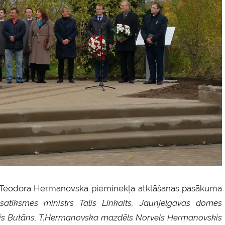
a – Teodora Hermanovska pieminekļa atklāšanas pasākuma
satiksmes ministrs Talis Linkaits, Jaunjelgavas domes
ānis Butāns, T.Hermanovska mazdēls Norvels Hermanovskis