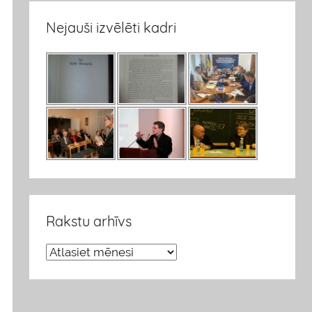
Nejauši izvēlēti kadri
Rakstu arhīvs
R
a
k