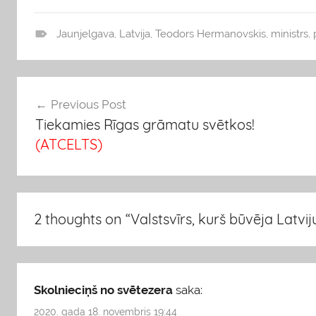
Jaunjelgava
,
Latvija
,
Teodors Hermanovskis
,
ministrs
,
b
l
o
Ziņu
Previous Post
g
Tiekamies Rīgas grāmatu svētkos!
s
izvēlne
(ATCELTS)
2 thoughts on “
Valstsvīrs, kurš būvēja Latvij
Skolnieciņš no svētezera
saka:
2020. gada 18. novembris 19:44