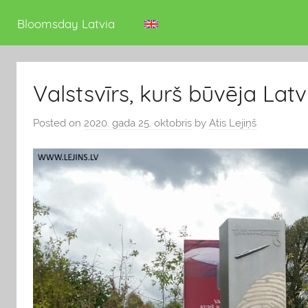
deputāts
Bloomsday Latvia
Valstsvīrs, kurš būvēja Latv
Posted on
2020. gada 25. oktobris
by
Atis Lejiņš