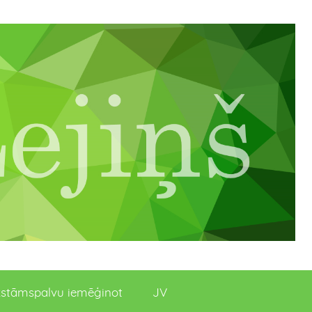
stāmspalvu iemēģinot
JV