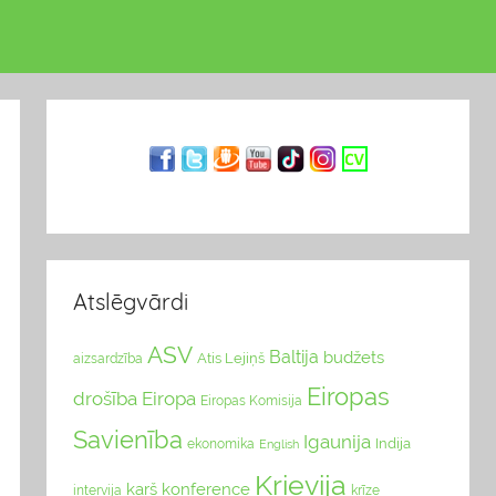
Atslēgvārdi
ASV
Baltija
budžets
Atis Lejiņš
aizsardzība
Eiropas
drošība
Eiropa
Eiropas Komisija
Savienība
Igaunija
Indija
ekonomika
English
Krievija
karš
konference
intervija
krīze