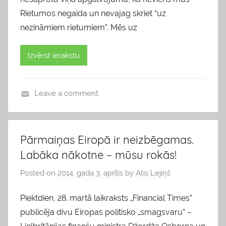
Rietumos negaida un nevajag skriet “uz
nezināmiem rietumiem”. Mēs uz
Izvērst ierakstu
Leave a comment
b
l
o
Pārmaiņas Eiropā ir neizbēgamas.
g
Labāka nākotne – mūsu rokās!
s
Posted on
2014. gada 3. aprīlis
by
Atis Lejiņš
Piektdien, 28. martā laikraksts „Financial Times”
publicēja divu Eiropas politisko „smagsvaru” –