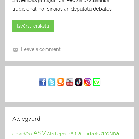
Savienības jautājumos. Pēc šīs uzstāšanās
tradicionāli norisinājās arī deputātu debates
Izvērst ierakstu
Leave a comment
b
l
o
g
s
Atslēgvārdi
ASV
drošība
Baltija
budžets
Atis Lejiņš
aizsardzība