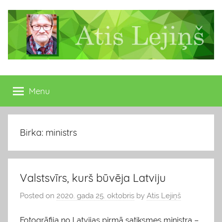
Skip
to
content
Atis
Latvijas
Republikas
Menu
Lejiņš
13.
Saeimas
deputāts
Birka: ministrs
Valstsvīrs, kurš būvēja Latviju
Posted on
2020. gada 25. oktobris
by
Atis Lejiņš
Fotogrāfija no Latvijas pirmā satiksmes ministra –