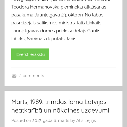
Teodora Hermanovska pieminekļa atklāšanas
pasākuma Jaunjelgavā 23. oktobrī. No labās:
pašreizējais satiksmes ministrs Talis Linkaits,
Jaunjelgavas domes priekšsēdētājs Guntis
Libeks, Saeimas deputāts Jānis
Izvērst ierakstu
2 comments
b
l
o
Marts, 1989: trimdas loma Latvijas
g
neatkarībā un nākotnes uzdevumi
s
Posted on
2017. gada 6. marts
by
Atis Lejiņš