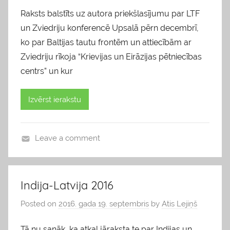
Raksts balstīts uz autora priekšlasījumu par LTF
un Zviedriju konferencē Upsalā pērn decembrī,
ko par Baltijas tautu frontēm un attiecībām ar
Zviedriju rīkoja “Krievijas un Eirāzijas pētniecības
centrs” un kur
Izvērst ierakstu
Leave a comment
b
l
o
Indija-Latvija 2016
g
Posted on
2016. gada 19. septembris
by
Atis Lejiņš
s
Tā nu sanāk, ka atkal jāraksta te par Indijas un