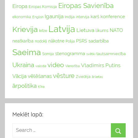
Eiropas Savienība
Eiropa
Eiropas Komisija
Igaunija
karš
konference
Indija
ekonomika
English
intervija
Latvija
Krievija
Lietuva
NATO
likums
krīze
sadarbība
neatkarība
nākotne
PSRS
nodokļi
Polija
Saeima
stenogramma
tautsaimniecība
Somija
svētki
video
Ukraina
Vladimirs Putins
valoda
Vienotība
vēsture
Vācija
vēlēšanas
Zviedrija
ārlietas
ārpolitika
Ķīna
Meklēt lapā: