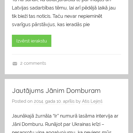
Latvijas sadarbības tēmu, lai arī pēdējā laikā jau
tik bieži tas noticis. Taču nevar nepieminēt
svarīgus pārstāvjus, kas ieradās pie
Izvērst ierakstu
2 comments
b
l
o
Jautājums Jānim Domburam
g
Posted on
2014. gada 10. aprīlis
by
Atis Lejiņš
s
Jaunākajā žurnāla “Ir” numurā lasāma intervija ar
Jāni Domburu. Runājot par Ukrainas krīzi –
nesaprotu viņa apgalvojumu, ka neviens mūs