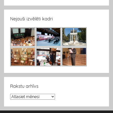
Nejauši izvēlēti kadri
Rakstu arhīvs
R
a
k