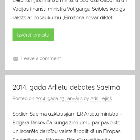
Lielbritānijas finanšu ministra Džordža Osborna un
Vācijas finanšu ministra Volfganga Šeibles kopīgs
raksts ar nosaukumu „Eirozona nevar diktēt
Izvērst ierakstu
Leave a comment
b
l
o
2014. gada Ārlietu debates Saeimā
g
Posted on
2014. gada 23. janvāris
by
Atis Lejiņš
s
Šodien Saeimā uzklausījām LR Ārlietu ministra –
Edgara Rinkēviča kunga ziņojumu par paveikto
un iecerēto darbību valsts ārpolitikā un Eiropas