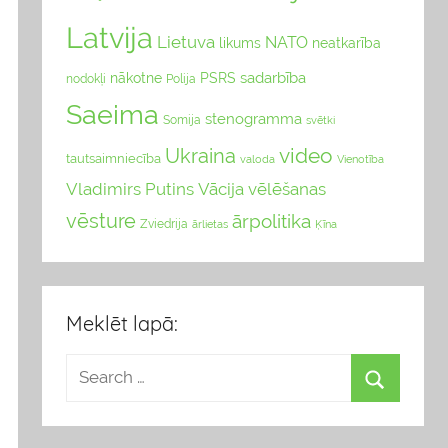
Latvija
Lietuva
NATO
likums
neatkarība
sadarbība
nākotne
PSRS
nodokļi
Polija
Saeima
stenogramma
Somija
svētki
video
Ukraina
tautsaimniecība
valoda
Vienotība
Vladimirs Putins
Vācija
vēlēšanas
vēsture
ārpolitika
Zviedrija
Ķīna
ārlietas
Meklēt lapā: