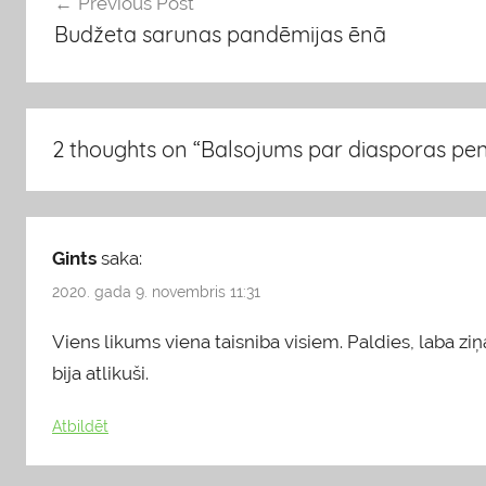
Ziņu
Previous Post
g
Budžeta sarunas pandēmijas ēnā
s
izvēlne
2 thoughts on “
Balsojums par diasporas pe
Gints
saka:
2020. gada 9. novembris 11:31
Viens likums viena taisniba visiem. Paldies, laba ziņa
bija atlikuši.
Atbildēt