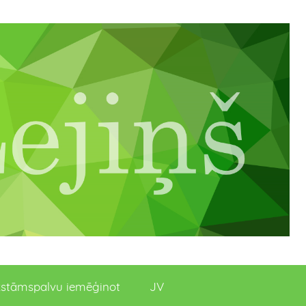
stāmspalvu iemēģinot
JV