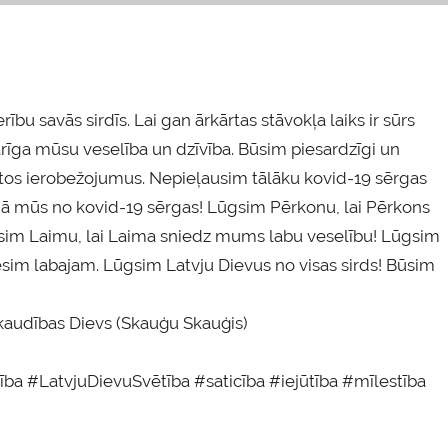
u savās sirdīs. Lai gan ārkārtas stāvokļa laiks ir sūrs
īga mūsu veselība un dzīvība. Būsim piesardzīgi un
nātos ierobežojumus. Nepieļausim tālāku kovid-19 sērgas
gā mūs no kovid-19 sērgas! Lūgsim Pērkonu, lai Pērkons
sim Laimu, lai Laima sniedz mums labu veselību! Lūgsim
sim labajam. Lūgsim Latvju Dievus no visas sirds! Būsim
Skaudības Dievs (Skauģu Skauģis)
ba #LatvjuDievuSvētība #saticība #iejūtība #mīlestība