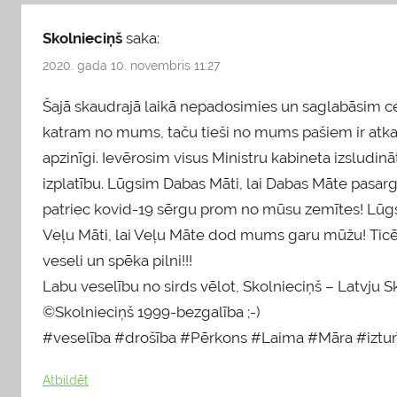
Skolnieciņš
saka:
2020. gada 10. novembris 11:27
Šajā skaudrajā laikā nepadosimies un saglabāsim cerīb
katram no mums, taču tieši no mums pašiem ir atkar
apzinīgi. Ievērosim visus Ministru kabineta izsludi
izplatību. Lūgsim Dabas Māti, lai Dabas Māte pasar
patriec kovid-19 sērgu prom no mūsu zemītes! Lūg
Veļu Māti, lai Veļu Māte dod mums garu mūžu! Ticē
veseli un spēka pilni!!!
Labu veselību no sirds vēlot, Skolnieciņš – Latvju 
©Skolnieciņš 1999-bezgalība ;-)
#veselība #drošība #Pērkons #Laima #Māra #izturī
Atbildēt