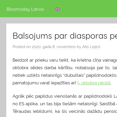
deputāts
Bloomsday Latvia
Balsojums par diasporas 
Posted on
2020. gada 8. novembris
by
Atis Lejiņš
Beidzot ar prieku varu teikt, ka krietna cīņa vain
oktobra sēdes darba kārtību, nobalsoja par to, lai
netiek uzlikts netaisnīgs “dubultais” papildnodoklis 
pamatojumu varat iepazīties arī
5. oktobra rakstā
.
Agrāk pēc papildus vienošanās ar papildnodokli La
no ES aplika, un tas bija tiešām netaisnīgi. Saistībā 
Tēraudas iebildumi, ka šis veicinās dažādu pensionā