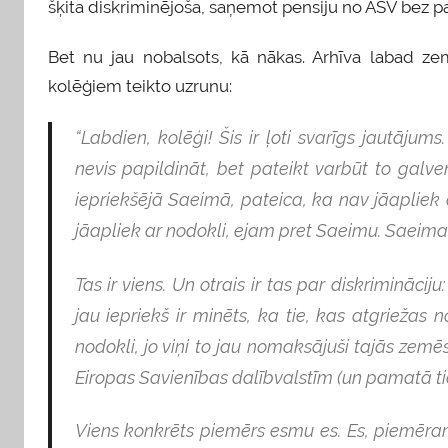
šķita diskriminējoša, saņemot pensiju no ASV bez 
Bet nu jau nobalsots, kā nākas. Arhīva labad ze
kolēģiem teikto uzrunu:
“Labdien, kolēģi! Šis ir ļoti svarīgs jautājum
nevis papildināt, bet pateikt varbūt to gal
iepriekšējā Saeimā, pateica, ka nav jāapliek
jāapliek ar nodokli, ejam pret Saeimu. Saeima
Tas ir viens. Un otrais ir tas par diskriminācij
jau iepriekš ir minēts, ka tie, kas atgrieža
nodokli, jo viņi to jau nomaksājuši tajās zemēs,
Eiropas Savienības dalībvalstīm (un pamatā tie 
Viens konkrēts piemērs esmu es. Es, piemēra