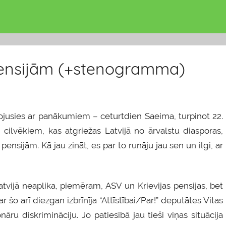
pensijām (+stenogramma)
agojusies ar panākumiem – ceturtdien Saeima, turpinot 22.
 cilvēkiem, kas atgriežas Latvijā no ārvalstu diasporas,
pensijām. Kā jau zināt, es par to runāju jau sen un ilgi, ar
tvijā neaplika, piemēram, ASV un Krievijas pensijas, bet
ar šo arī diezgan izbrīnīja “Attīstībai/Par!” deputātes Vitas
ru diskrimināciju. Jo patiesībā jau tieši viņas situācija