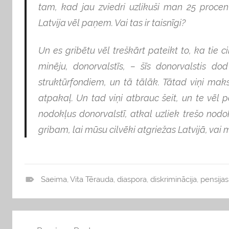
tam, kad jau zviedri uzlikuši man 25 procent
Latvija vēl paņem. Vai tas ir taisnīgi?
Un es gribētu vēl treškārt pateikt to, ka tie c
minēju, donorvalstīs, – šīs donorvalstis d
struktūrfondiem, un tā tālāk. Tātad viņi ma
atpakaļ. Un tad viņi atbrauc šeit, un te vēl 
nodokļus donorvalstī, atkal uzliek trešo nodok
gribam, lai mūsu cilvēki atgriežas Latvijā, vai
Saeima
,
Vita Tērauda
,
diaspora
,
diskriminācija
,
pensijas
b
l
o