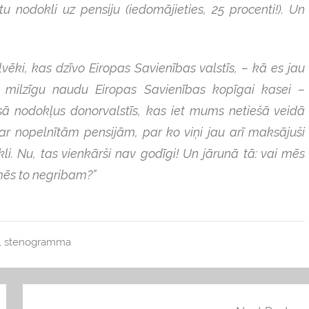
u nodokli uz pensiju (iedomājieties, 25 procenti!). Un
ilvēki, kas dzīvo Eiropas Savienības valstīs, – kā es jau
od milzīgu naudu Eiropas Savienības kopīgai kasei –
ksā nodokļus donorvalstīs, kas iet mums netiešā veidā
par nopelnītām pensijām, par ko viņi jau arī maksājuši
li. Nu, tas vienkārši nav godīgi! Un jārunā tā: vai mēs
 mēs to negribam?”
,
stenogramma