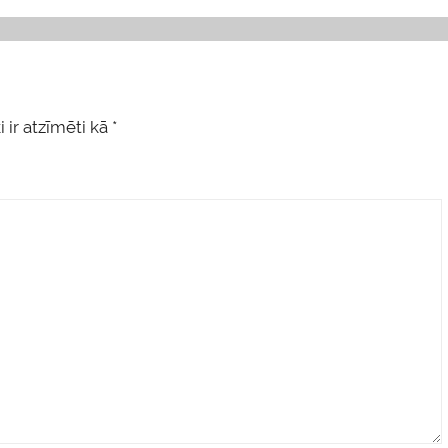
 ir atzīmēti kā
*