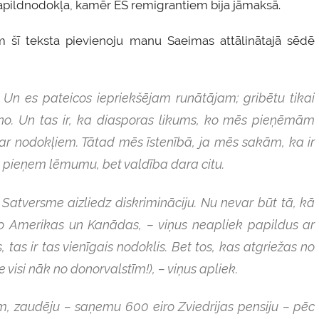
papildnodokļa, kamēr ES remigrantiem bija jāmaksā.
m šī teksta pievienoju manu Saeimas attālinātajā sēdē
s. Un es pateicos iepriekšējam runātājam; gribētu tikai
veno. Un tas ir, ka diasporas likums, ko mēs pieņēmām
 ar nodokļiem. Tātad mēs īstenībā, ja mēs sakām, ka ir
 pieņem lēmumu, bet valdība dara citu.
u: Satversme aizliedz diskrimināciju. Nu nevar būt tā, kā
s no Amerikas un Kanādas, – viņus neapliek papildus ar
 tas ir tas vienīgais nodoklis. Bet tos, kas atgriežas no
visi nāk no donorvalstīm!), – viņus apliek.
m, zaudēju – saņemu 600 eiro Zviedrijas pensiju – pēc