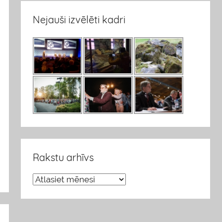
Nejauši izvēlēti kadri
Rakstu arhīvs
R
a
k