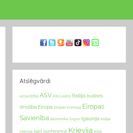
Atslēgvārdi
ASV
Baltija
budžets
Atis Lejiņš
aizsardzība
Eiropas
drošība
Eiropa
Eiropas Komisija
Savienība
Igaunija
Indija
ekonomika
English
Krievija
karš
konference
intervija
krīze