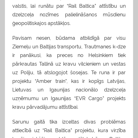
valstis, lai runātu par “Rail Baltica” attīstību un
dzelzceļa nozīmes palielināšanos mūsdienu
ģeopolitiskajos apstākļos.
Pavisam nesen, būdama atbildīgā par visu
Ziemeļu un Baltijas transportu, Trautmanes k-dze
ir panākusi, ka preces no Helsinkiem tiek
pārkrautas Tallinā uz kravu vilcieniem un vestas
uz Poliju, tā atslogojot šosejas. Te runa ir par
projektu “Amber train”, kas ir kopīgs Latvijas,
Lietuvas un Igaunijas nacionālo dzelzceļa
uzņēmumu un Igaunijas “EVR Cargo” projekts
kravu pārvadājumu attīstībai.
Sarunu gaitā tika izceltas divas problēmas
attiecībā uz “Rail Baltica” projektu, kura virzība