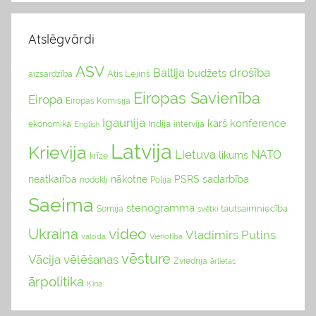
Atslēgvārdi
ASV
drošība
Baltija
budžets
Atis Lejiņš
aizsardzība
Eiropas Savienība
Eiropa
Eiropas Komisija
Igaunija
karš
konference
Indija
ekonomika
English
intervija
Latvija
Krievija
Lietuva
NATO
likums
krīze
sadarbība
neatkarība
nākotne
PSRS
nodokļi
Polija
Saeima
stenogramma
tautsaimniecība
Somija
svētki
video
Ukraina
Vladimirs Putins
valoda
Vienotība
vēsture
Vācija
vēlēšanas
Zviedrija
ārlietas
ārpolitika
Ķīna