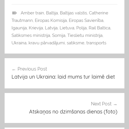
Amber train
,
Baltija
,
Baltijas valstis
,
Catherine
b
Trautmann
,
Eiropas Komisija
,
Eiropas Savienība
,
l
Igaunija
,
Krievija
,
Latvija
,
Lietuva
,
Polija
,
Rail Baltica
,
o
Satiksmes ministrija
,
Somija
,
Tieslietu ministrija
,
g
Ukraina
,
kravu pārvadājumi
,
satiksme
,
transports
s
Previous Post
Ziņu
Latvija un Ukraina: laid mums tur laimē diet
izvēlne
Next Post
Atskaņas no dzimšanas dienas (foto)