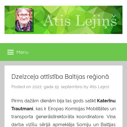
Skip
to
content
Atis
Latvijas
Republikas
Menu
Lejiņš
13.
Saeimas
deputāts
Dzelzceļa attīstība Baltijas reģionā
Posted on
2022. gada 19. septembris
by
Atis Lejiņš
Pirms dažām dienām bija tas gods satikt
Katerīnu
Trautmani
, kas ir Eiropas Komisijas Mobilitātes un
transporta ģenerāldirektorāta koordinatore. Viņa
darba vizīšu sērijā apmeklēja Somiju un Baltijas