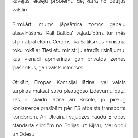
kavējas iekšēju problēmu dēļ katrā no Baltijas
valstīm.
Pirmkārt, mums jāpaātrina zemes gabalu
atsavināšana “Rail Baltica” vajadzībām, tur mēs
stipri atpaliekam. Cerams, ka Satiksmes ministrija
roku rokā ar Tieslietu ministriju atradīs risinājumu,
kas vienādi apmierinās gan privātos zemes
īpašniekus, gan valsts intereses.
Otrkārt, Eiropas Komisijai jāzina, vai valsts
turpinās maksāt savu pieaugošo izdevumu daļu.
Tas ir skaidri jāzina arī Briselē, jo pieaug
konkurence prasībām pēc ES atbalsta transporta
koridoriem. Arī Ukrainai vajadzēs naudu Eiropas
standarta sliedēm no Polijas uz Kijivu, Mariopoli
un Odesu.