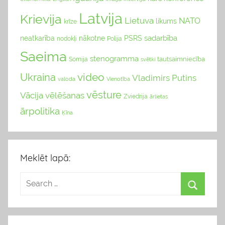
Latvija
Krievija
Lietuva
NATO
likums
krīze
sadarbība
neatkarība
nākotne
PSRS
nodokļi
Polija
Saeima
stenogramma
tautsaimniecība
Somija
svētki
video
Ukraina
Vladimirs Putins
valoda
Vienotība
vēsture
Vācija
vēlēšanas
Zviedrija
ārlietas
ārpolitika
Ķīna
Meklēt lapā: