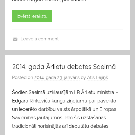
Izvērst ierakstu
Leave a comment
b
l
o
2014. gada Ārlietu debates Saeimā
g
Posted on
2014. gada 23. janvāris
by
Atis Lejiņš
s
Šodien Saeimā uzklausījām LR Ārlietu ministra –
Edgara Rinkēviča kunga ziņojumu par paveikto
un iecerēto darbību valsts ārpolitikā un Eiropas
Savienības jautājumos. Pēc šīs uzstāšanās
tradicionāli norisinājās arī deputātu debates