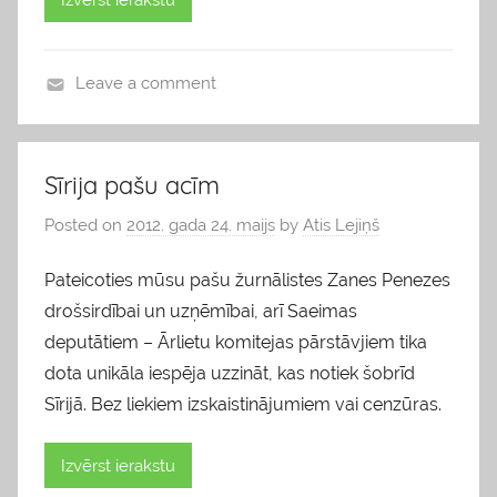
Leave a comment
b
l
o
Sīrija pašu acīm
g
Posted on
2012. gada 24. maijs
by
Atis Lejiņš
s
,
Pateicoties mūsu pašu žurnālistes Zanes Penezes
v
drošsirdībai un uzņēmībai, arī Saeimas
i
deputātiem – Ārlietu komitejas pārstāvjiem tika
e
d
dota unikāla iespēja uzzināt, kas notiek šobrīd
o
Sīrijā. Bez liekiem izskaistinājumiem vai cenzūras.
k
l
Izvērst ierakstu
i