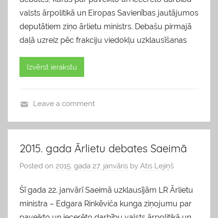
valsts ārpolitikā un Eiropas Savienības jautājumos
deputātiem ziņo ārlietu ministrs. Debašu pirmajā
daļā uzreiz pēc frakciju viedokļu uzklausīšanas
Izvērst ierakstu
Leave a comment
b
l
o
2015. gada Ārlietu debates Saeimā
g
Posted on
2015. gada 27. janvāris
by
Atis Lejiņš
s
Šī gada 22. janvārī Saeimā uzklausījām LR Ārlietu
ministra – Edgara Rinkēviča kunga ziņojumu par
paveikto un iecerēto darbību valsts ārpolitikā un