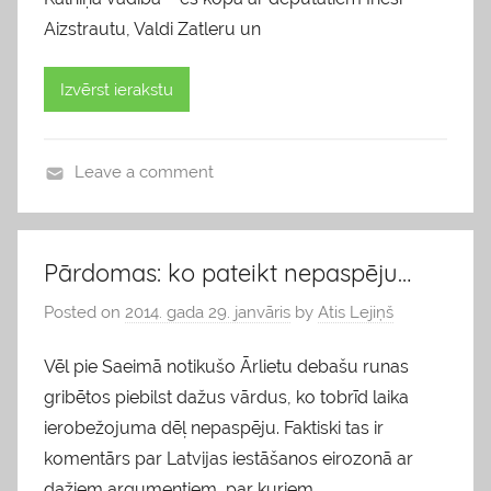
Aizstrautu, Valdi Zatleru un
Izvērst ierakstu
Leave a comment
b
l
o
Pārdomas: ko pateikt nepaspēju…
g
Posted on
2014. gada 29. janvāris
by
Atis Lejiņš
s
Vēl pie Saeimā notikušo Ārlietu debašu runas
gribētos piebilst dažus vārdus, ko tobrīd laika
ierobežojuma dēļ nepaspēju. Faktiski tas ir
komentārs par Latvijas iestāšanos eirozonā ar
dažiem argumentiem, par kuriem