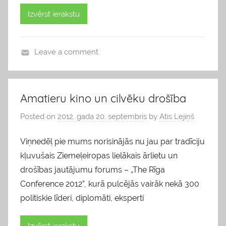
Izvērst ierakstu
Leave a comment
b
l
o
Amatieru kino un cilvēku drošība
g
Posted on
2012. gada 20. septembris
by
Atis Lejiņš
s
Viņnedēļ pie mums norisinājās nu jau par tradīciju
kļuvušais Ziemeļeiropas lielākais ārlietu un
drošības jautājumu forums – „The Rīga
Conference 2012”, kurā pulcējās vairāk nekā 300
politiskie līderi, diplomāti, eksperti
Izvērst ierakstu