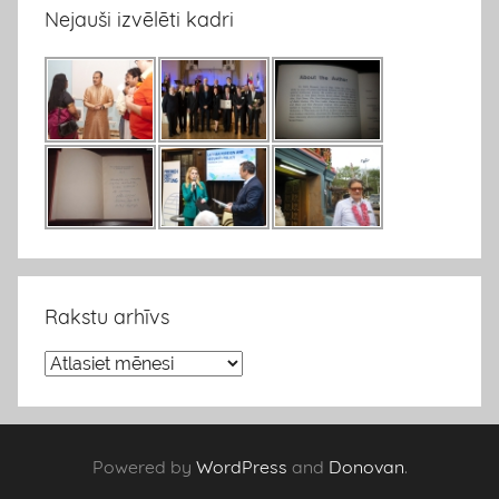
Nejauši izvēlēti kadri
Rakstu arhīvs
R
a
k
s
Powered by
WordPress
and
Donovan
.
t