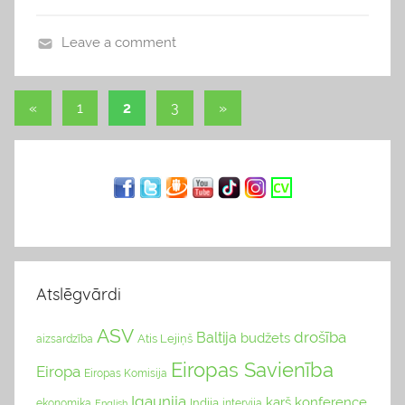
s
,
Leave a comment
P
b
a
l
«
Previous
1
2
3
Next
»
s
o
Ziņu
Posts
Posts
ā
g
k
navigācija
s
u
m
i
Atslēgvārdi
ASV
drošība
Baltija
budžets
Atis Lejiņš
aizsardzība
Eiropas Savienība
Eiropa
Eiropas Komisija
Igaunija
karš
konference
Indija
ekonomika
English
intervija