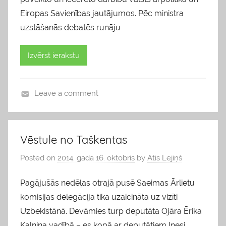
Eiropas Savienības jautājumos. Pēc ministra
uzstāšanās debatēs runāju
Izvērst ierakstu
Leave a comment
b
l
o
Vēstule no Taškentas
g
Posted on
2014. gada 16. oktobris
by
Atis Lejiņš
s
Pagājušās nedēļas otrajā pusē Saeimas Ārlietu
komisijas delegācija tika uzaicināta uz vizīti
Uzbekistānā. Devāmies turp deputāta Ojāra Ērika
Kalniņa vadībā – es kopā ar deputātiem Inesi