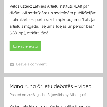
Vēlos uzteikt Latvijas Ārlietu institūtu (LĀI) par
divām ļoti nozīmīgām un noderīgām publikācijām
– pirmkārt, ekspertu rakstu apkopojumu “Latvijas
ārlietu simtgade. I sējums: Idejas un personības”
(288 lpp.), otrkārt, tādā
Izvērst ierakstu
Leave a comment
b
l
o
Mana runa ārlietu debatēs – video
g
Posted on
2016. gada 28. janvāris
by
Atis Lejiņš
s
Kā jau rakstīju, otrdien Saeimā notika ikgadējās