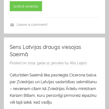
Izvērst ierakstu
Leave a comment
b
l
o
Sens Latvijas draugs viesojas
g
Saeimā
s
Posted on
2014. gada 12. janvāris
by
Atis Lejiņš
Ceturtdien Saeimā tika pasniegta Cicerona balva
par Zviedrijas un Latvijas sadarbības sekmēšanu
– nevienam citam kā Zviedrijas Ārlietu ministram
Karlam Biltam, kuru personīgi pirmoreiz iepazinu
vēl tajā laikā, kad vadīju