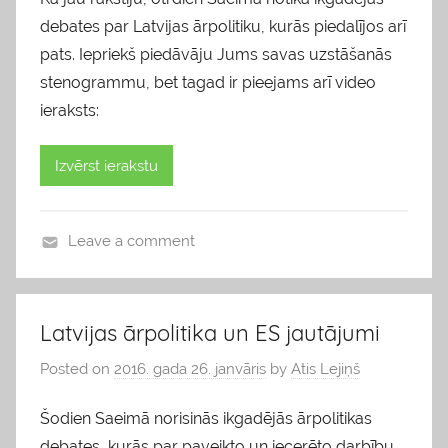
debates par Latvijas ārpolitiku, kurās piedalījos arī
pats. Iepriekš piedāvāju Jums savas uzstāšanās
stenogrammu, bet tagad ir pieejams arī video
ieraksts:
Izvērst ierakstu
Leave a comment
b
l
o
Latvijas ārpolitika un ES jautājumi
g
Posted on
2016. gada 26. janvāris
by
Atis Lejiņš
s
Šodien Saeimā norisinās ikgadējās ārpolitikas
debates, kurās par paveikto un iecerēto darbību