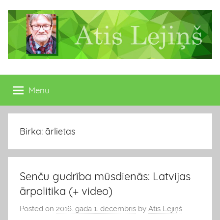
Skip
to
content
Atis
Latvijas
Republikas
Menu
Lejiņš
13.
Saeimas
deputāts
Birka: ārlietas
Senču gudrība mūsdienās: Latvijas
ārpolitika (+ video)
Posted on
2016. gada 1. decembris
by
Atis Lejiņš