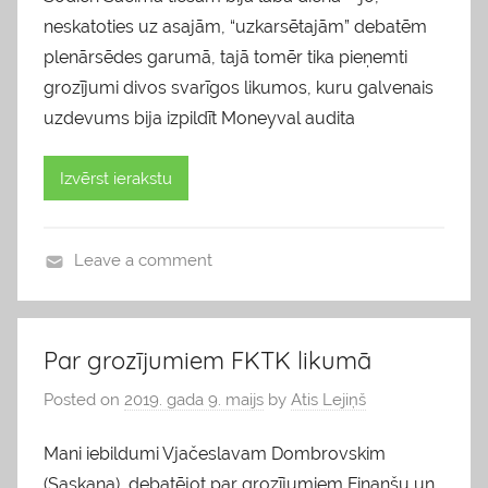
neskatoties uz asajām, “uzkarsētajām” debatēm
plenārsēdes garumā, tajā tomēr tika pieņemti
grozījumi divos svarīgos likumos, kuru galvenais
uzdevums bija izpildīt Moneyval audita
Izvērst ierakstu
Leave a comment
b
l
o
Par grozījumiem FKTK likumā
g
Posted on
2019. gada 9. maijs
by
Atis Lejiņš
s
Mani iebildumi Vjačeslavam Dombrovskim
(Saskaņa), debatējot par grozījumiem Finanšu un