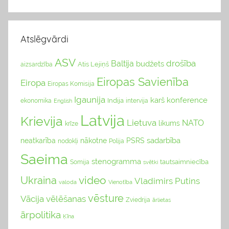
Atslēgvārdi
ASV
drošība
Baltija
budžets
Atis Lejiņš
aizsardzība
Eiropas Savienība
Eiropa
Eiropas Komisija
Igaunija
karš
konference
Indija
ekonomika
English
intervija
Latvija
Krievija
Lietuva
NATO
likums
krīze
sadarbība
neatkarība
nākotne
PSRS
nodokļi
Polija
Saeima
stenogramma
tautsaimniecība
Somija
svētki
video
Ukraina
Vladimirs Putins
valoda
Vienotība
vēsture
Vācija
vēlēšanas
Zviedrija
ārlietas
ārpolitika
Ķīna