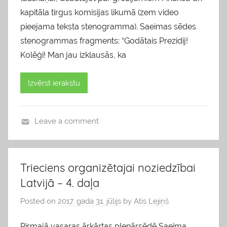
kapitāla tirgus komisijas likumā (zem video
pieejama teksta stenogramma). Saeimas sēdes
stenogrammas fragments: “Godātais Prezidij!
Kolēģi! Man jau izklausās, ka
Izvērst ierakstu
Leave a comment
b
l
o
Trieciens organizētajai noziedzībai
g
Latvijā – 4. daļa
s
Posted on
2017. gada 31. jūlijs
by
Atis Lejiņš
Pirmajā vasaras ārkārtas plenārsēdē Saeima