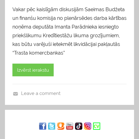
Vakar pēc kaislīgām diskusijām Saeimas Budžeta
un finanšu komisija no plenārsēdes darba kārtības
noņēma deputāta Imanta Parādnieka iesniegto
priekšlikumu Kredītiestāžu likuma grozījumiem,
kas būtu varējuši ietekmēt likvidācijai pakļautās
“Trasta komercbankas”
Izvērst ierakstu
Leave a comment
b
l
o
g
s