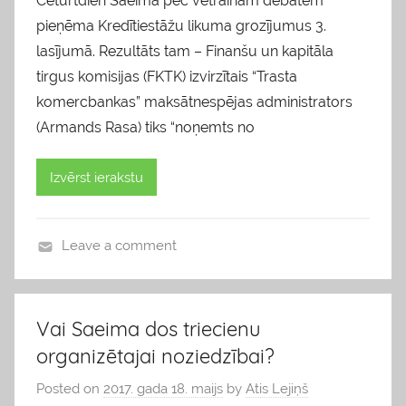
Ceturtdien Saeima pēc vētrainām debatēm
pieņēma Kredītiestāžu likuma grozījumus 3.
lasījumā. Rezultāts tam – Finanšu un kapitāla
tirgus komisijas (FKTK) izvirzītais “Trasta
komercbankas” maksātnespējas administrators
(Armands Rasa) tiks “noņemts no
Izvērst ierakstu
Leave a comment
b
l
o
Vai Saeima dos triecienu
g
organizētajai noziedzībai?
s
Posted on
2017. gada 18. maijs
by
Atis Lejiņš