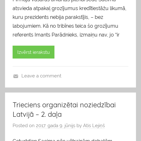
atsvieda atpakaļ grozījumus kredītiestāžu likumā,
kuru prezidents nebija parakstījis, – bez
labojumiem. Kā no tribīnes teica šo grozījumu
referents Imants Parādnieks, izmaiņu nav, jo “ir
Izvērst ierakstu
Leave a comment
b
l
o
Trieciens organizētai noziedzībai
g
Latvijā – 2. daļa
s
Posted on
2017. gada 9. jūnijs
by
Atis Lejiņš