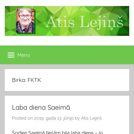
Skip
to
content
Atis
Latvijas
Republikas
Menu
Lejiņš
13.
Saeimas
deputāts
Birka: FKTK
Laba diena Saeimā
Posted on
2019. gada 13. jūnijs
by
Atis Lejiņš
Šodien Saeimā tiešām bija laba diena – jo,