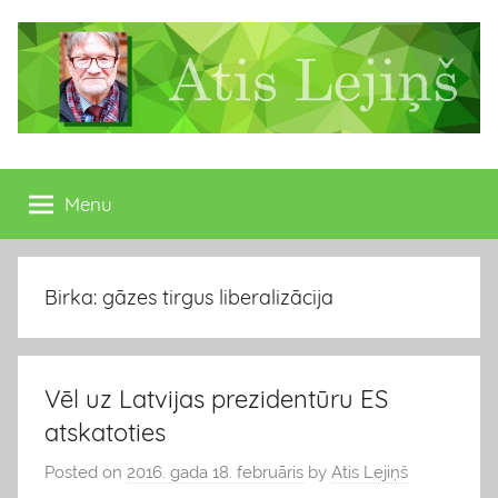
Skip
to
content
Atis
Latvijas
Republikas
Menu
Lejiņš
13.
Saeimas
deputāts
Birka: gāzes tirgus liberalizācija
Vēl uz Latvijas prezidentūru ES
atskatoties
Posted on
2016. gada 18. februāris
by
Atis Lejiņš