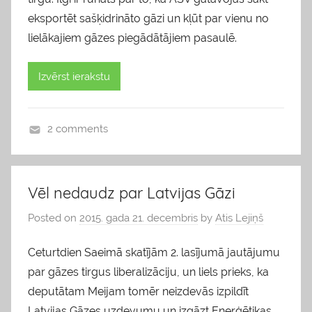
eksportēt sašķidrināto gāzi un kļūt par vienu no
lielākajiem gāzes piegādātājiem pasaulē.
Izvērst ierakstu
2 comments
b
l
o
Vēl nedaudz par Latvijas Gāzi
g
Posted on
2015. gada 21. decembris
by
Atis Lejiņš
s
Ceturtdien Saeimā skatījām 2. lasījumā jautājumu
par gāzes tirgus liberalizāciju, un liels prieks, ka
deputātam Meijam tomēr neizdevās izpildīt
Latvijas Gāzes uzdevumu un izgāzt Enerģētikas