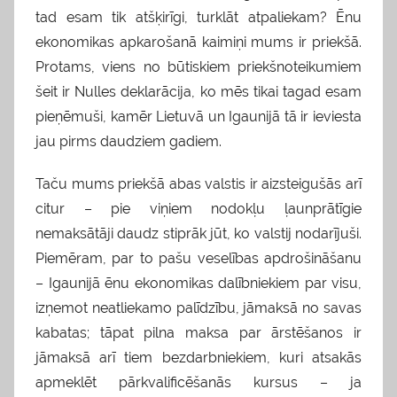
tad esam tik atšķirīgi, turklāt atpaliekam? Ēnu
ekonomikas apkarošanā kaimiņi mums ir priekšā.
Protams, viens no būtiskiem priekšnoteikumiem
šeit ir Nulles deklarācija, ko mēs tikai tagad esam
pieņēmuši, kamēr Lietuvā un Igaunijā tā ir ieviesta
jau pirms daudziem gadiem.
Taču mums priekšā abas valstis ir aizsteigušās arī
citur – pie viņiem nodokļu ļaunprātīgie
nemaksātāji daudz stiprāk jūt, ko valstij nodarījuši.
Piemēram, par to pašu veselības apdrošināšanu
– Igaunijā ēnu ekonomikas dalībniekiem par visu,
izņemot neatliekamo palīdzību, jāmaksā no savas
kabatas; tāpat pilna maksa par ārstēšanos ir
jāmaksā arī tiem bezdarbniekiem, kuri atsakās
apmeklēt pārkvalificēšanās kursus – ja