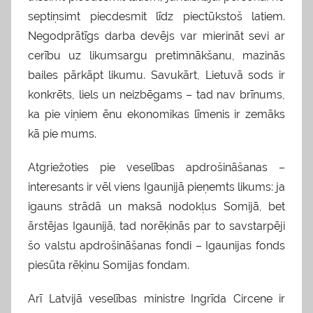
septiņsimt piecdesmit līdz piectūkstoš latiem.
Negodprātīgs darba devējs var mierināt sevi ar
cerību uz likumsargu pretimnākšanu, mazinās
bailes pārkāpt likumu. Savukārt, Lietuvā sods ir
konkrēts, liels un neizbēgams – tad nav brīnums,
ka pie viņiem ēnu ekonomikas līmenis ir zemāks
kā pie mums.
Atgriežoties pie veselības apdrošināšanas –
interesants ir vēl viens Igaunijā pieņemts likums: ja
igauns strādā un maksā nodokļus Somijā, bet
ārstējas Igaunijā, tad norēķinās par to savstarpēji
šo valstu apdrošināšanas fondi – Igaunijas fonds
piesūta rēķinu Somijas fondam.
Arī Latvijā veselības ministre Ingrīda Circene ir