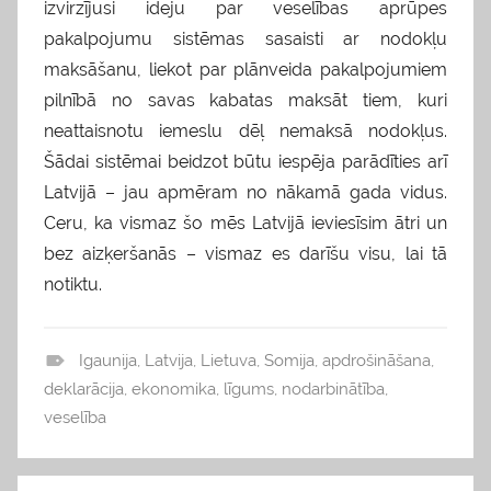
izvirzījusi ideju par veselības aprūpes
pakalpojumu sistēmas sasaisti ar nodokļu
maksāšanu, liekot par plānveida pakalpojumiem
pilnībā no savas kabatas maksāt tiem, kuri
neattaisnotu iemeslu dēļ nemaksā nodokļus.
Šādai sistēmai beidzot būtu iespēja parādīties arī
Latvijā – jau apmēram no nākamā gada vidus.
Ceru, ka vismaz šo mēs Latvijā ieviesīsim ātri un
bez aizķeršanās – vismaz es darīšu visu, lai tā
notiktu.
Igaunija
,
Latvija
,
Lietuva
,
Somija
,
apdrošināšana
,
v
deklarācija
,
ekonomika
,
līgums
,
nodarbinātība
,
i
veselība
e
d