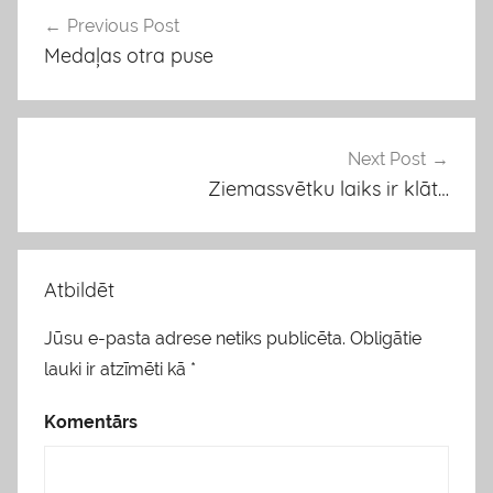
o
Previous Post
Ziņu
k
Medaļas otra puse
izvēlne
l
i
s
Next Post
Ziemassvētku laiks ir klāt…
Atbildēt
Jūsu e-pasta adrese netiks publicēta.
Obligātie
lauki ir atzīmēti kā
*
Komentārs