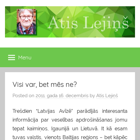
Skip
to
content
Atis
Latvijas
Republikas
Menu
Lejiņš
13.
Saeimas
deputāts
Visi var, bet mēs ne?
Posted on
2011. gada 16. decembris
by
Atis Lejiņš
Trešdien “Latvijas Avīzē” parādījās interesanta
informācija par veselības apdrošināšanas jomu
tepat kaimiņos, Igaunijā un Lietuvā. It kā esam
tuvas valstis, vienots Baltijas reģions – bet kāpēc