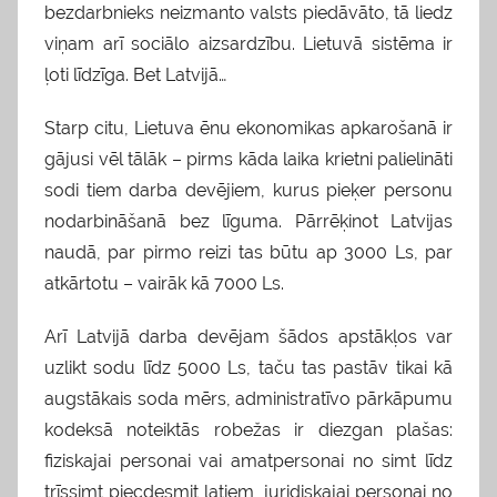
bezdarbnieks neizmanto valsts piedāvāto, tā liedz
viņam arī sociālo aizsardzību. Lietuvā sistēma ir
ļoti līdzīga. Bet Latvijā…
Starp citu, Lietuva ēnu ekonomikas apkarošanā ir
gājusi vēl tālāk – pirms kāda laika krietni palielināti
sodi tiem darba devējiem, kurus pieķer personu
nodarbināšanā bez līguma. Pārrēķinot Latvijas
naudā, par pirmo reizi tas būtu ap 3000 Ls, par
atkārtotu – vairāk kā 7000 Ls.
Arī Latvijā darba devējam šādos apstākļos var
uzlikt sodu līdz 5000 Ls, taču tas pastāv tikai kā
augstākais soda mērs, administratīvo pārkāpumu
kodeksā noteiktās robežas ir diezgan plašas:
fiziskajai personai vai amatpersonai no simt līdz
trīssimt piecdesmit latiem, juridiskajai personai no