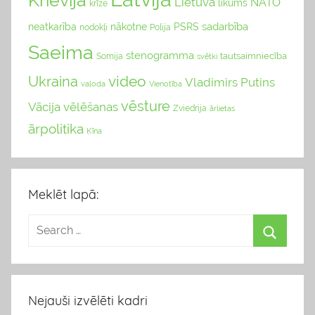
Krievija
Lietuva
NATO
likums
krīze
sadarbība
neatkarība
nākotne
PSRS
nodokļi
Polija
Saeima
stenogramma
tautsaimniecība
Somija
svētki
video
Ukraina
Vladimirs Putins
valoda
Vienotība
vēsture
Vācija
vēlēšanas
Zviedrija
ārlietas
ārpolitika
Ķīna
Meklēt lapā:
Nejauši izvēlēti kadri