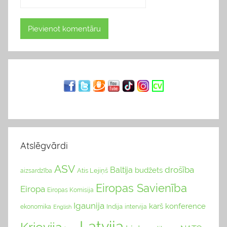
Atslēgvārdi
ASV
drošība
Baltija
budžets
Atis Lejiņš
aizsardzība
Eiropas Savienība
Eiropa
Eiropas Komisija
Igaunija
karš
konference
Indija
ekonomika
English
intervija
Latvija