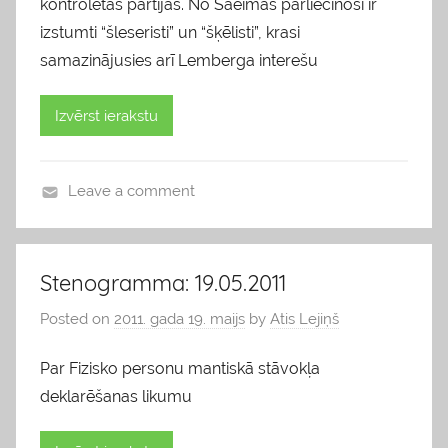
kontrolētās partijas. No Saeimas pārliecinoši ir
e
d
izstumti “šleseristi” un “šķēlisti”, krasi
o
samazinājusies arī Lemberga interešu
k
l
Izvērst ierakstu
i
s
Leave a comment
b
l
o
Stenogramma: 19.05.2011
g
Posted on
2011. gada 19. maijs
by
Atis Lejiņš
s
Par Fizisko personu mantiskā stāvokļa
deklarēšanas likumu