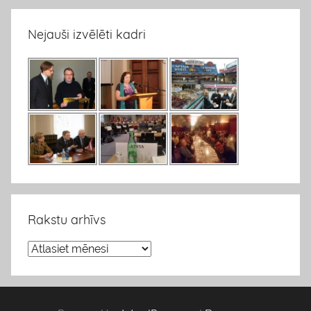
Nejauši izvēlēti kadri
Rakstu arhīvs
R
a
k
s