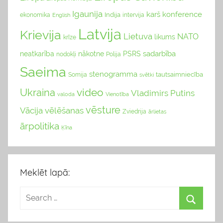
Igaunija
karš
konference
Indija
ekonomika
English
intervija
Latvija
Krievija
Lietuva
NATO
likums
krīze
sadarbība
neatkarība
nākotne
PSRS
nodokļi
Polija
Saeima
stenogramma
tautsaimniecība
Somija
svētki
video
Ukraina
Vladimirs Putins
valoda
Vienotība
vēsture
Vācija
vēlēšanas
Zviedrija
ārlietas
ārpolitika
Ķīna
Meklēt lapā: