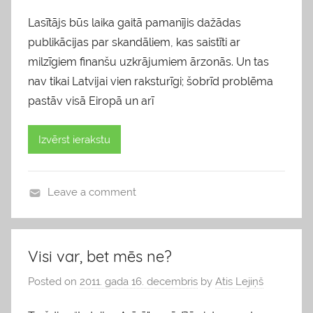
Lasītājs būs laika gaitā pamanījis dažādas
publikācijas par skandāliem, kas saistīti ar
milzīgiem finanšu uzkrājumiem ārzonās. Un tas
nav tikai Latvijai vien raksturīgi; šobrīd problēma
pastāv visā Eiropā un arī
Izvērst ierakstu
Leave a comment
b
l
o
Visi var, bet mēs ne?
g
Posted on
2011. gada 16. decembris
by
Atis Lejiņš
s