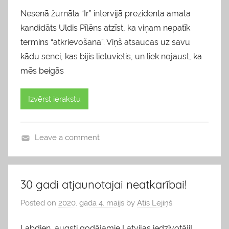
Nesenā žurnāla “Ir” intervijā prezidenta amata
kandidāts Uldis Pīlēns atzīst, ka viņam nepatīk
termins “atkrievošana”. Viņš atsaucas uz savu
kādu senci, kas bijis lietuvietis, un liek nojaust, ka
mēs beigās
Izvērst ierakstu
Leave a comment
b
l
o
30 gadi atjaunotajai neatkarībai!
g
Posted on
2020. gada 4. maijs
by
Atis Lejiņš
s
Labdien, augsti godājamie Latvijas iedzīvotāji!