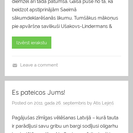
diemžēl arī tāda patumša. Gaišā puse no tā, ka
i
beidzot apstiprinājām Saeimā
s
sākumdeklarēšanās likumu. Tumšākus mākoņus
pie apvāršņa savilkuši Ušakovs-Lindermans &
Izvērst ierakstu
Leave a comment
b
l
o
Es pateicos Jums!
g
Posted on
2011. gada 26. septembris
by
Atis Lejiņš
s
,
Pagājušas zīmīgas vēlēšanas Latvijā – kurā tauta
v
ir parādījusi savu gribu un bargi sodījusi oligarhu
i