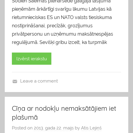
Šodien Saeimas plenārsēdē galīgajā lasījumā
pieņēmām ārkārtīgi svarīgu likumu Latvijas kā
rietumnieciskas ES un NATO valsts tiesiskuma
nostiprināšanai, precīzāk, grozījumus
privātpersonu un uzņēmumu maksātnespējas
regulējumā. Sevišķi gribu izcelt, ka turpmāk
Izvērst ierakstu
Leave a comment
b
l
o
Cīņa ar nodokļu nemaksātājiem iet
g
plašumā
s
Posted on
2013. gada 22. maijs
by
Atis Lejiņš