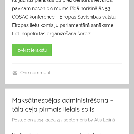
Kā jau tas pienākas ES prezidentūras ietvaros,
pavisam nesen pie mums Rīgā norisinājās 53.
COSAC konference – Eiropas Savienības valstu
Eiropas lietu komisiju parlamentārā sanāksme.
Lieli nopelni tās organizēšanā šoreiz
Izvērst ierakstu
One comment
b
l
o
Maksātnespējas administrēšana –
g
tāla ceļa pirmais lielais solis
s
Posted on
2014. gada 25. septembris
by
Atis Lejiņš