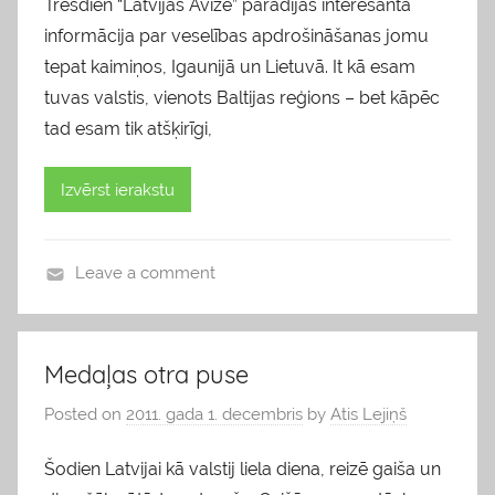
Trešdien “Latvijas Avīzē” parādījās interesanta
informācija par veselības apdrošināšanas jomu
tepat kaimiņos, Igaunijā un Lietuvā. It kā esam
tuvas valstis, vienots Baltijas reģions – bet kāpēc
tad esam tik atšķirīgi,
Izvērst ierakstu
Leave a comment
v
i
e
Medaļas otra puse
d
Posted on
2011. gada 1. decembris
by
Atis Lejiņš
o
k
Šodien Latvijai kā valstij liela diena, reizē gaiša un
l