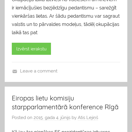
ir iemācījušies bezjēdzīgu pedantismu – sarežģīt
vienkāršas lietas. Ar šādu pedantismu var sagraut
valstis un to pārvaldes modeļus, tādēļ okupācijas
laikā tas pat
Izvērst ierakstu
Leave a comment
b
l
o
Eiropas lietu komisiju
g
starpparlamentārā konference Rīgā
s
Posted on
2015. gada 4. jūnijs
by
Atis Lejiņš