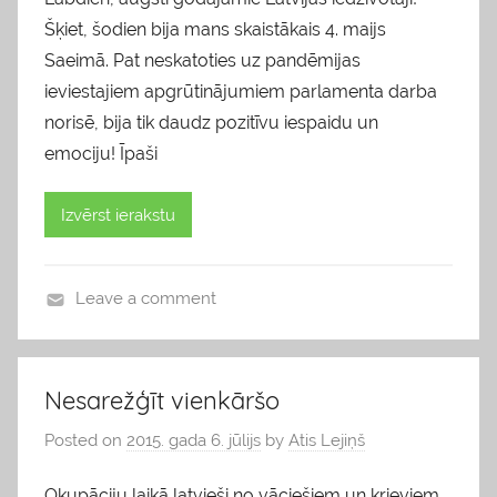
Šķiet, šodien bija mans skaistākais 4. maijs
Saeimā. Pat neskatoties uz pandēmijas
ieviestajiem apgrūtinājumiem parlamenta darba
norisē, bija tik daudz pozitīvu iespaidu un
emociju! Īpaši
Izvērst ierakstu
Leave a comment
b
l
o
Nesarežģīt vienkāršo
g
Posted on
2015. gada 6. jūlijs
by
Atis Lejiņš
s
Okupāciju laikā latvieši no vāciešiem un krieviem