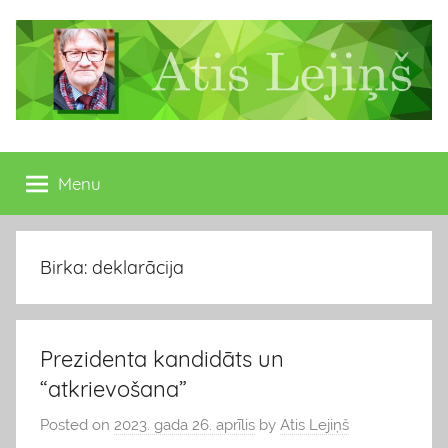
Skip
to
content
Atis
Latvijas
Republikas
Menu
Lejiņš
13.
Saeimas
deputāts
Birka: deklarācija
Prezidenta kandidāts un
“atkrievošana”
Posted on
2023. gada 26. aprīlis
by
Atis Lejiņš