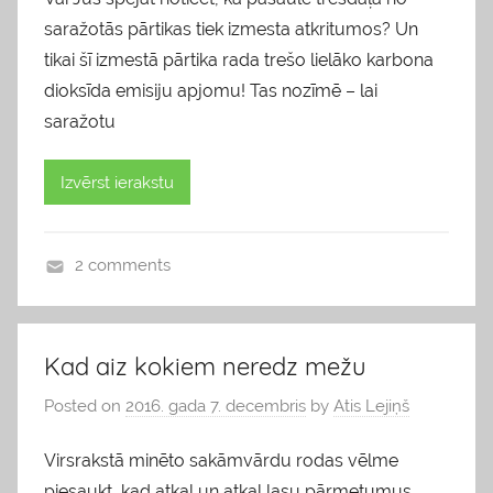
saražotās pārtikas tiek izmesta atkritumos? Un
tikai šī izmestā pārtika rada trešo lielāko karbona
dioksīda emisiju apjomu! Tas nozīmē – lai
saražotu
Izvērst ierakstu
2 comments
b
l
o
Kad aiz kokiem neredz mežu
g
Posted on
2016. gada 7. decembris
by
Atis Lejiņš
s
Virsrakstā minēto sakāmvārdu rodas vēlme
piesaukt, kad atkal un atkal lasu pārmetumus