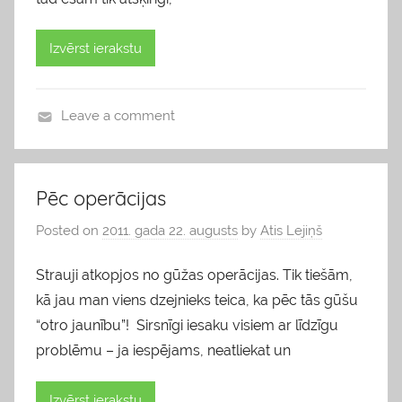
Izvērst ierakstu
Leave a comment
v
i
e
Pēc operācijas
d
Posted on
2011. gada 22. augusts
by
Atis Lejiņš
o
k
Strauji atkopjos no gūžas operācijas. Tik tiešām,
l
kā jau man viens dzejnieks teica, ka pēc tās gūšu
i
“otro jaunību”! Sirsnīgi iesaku visiem ar līdzīgu
s
problēmu – ja iespējams, neatliekat un
Izvērst ierakstu