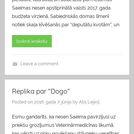
Saeimas nesen apstiprinātā valsts 2017. gada
budžeta virzienā. Sabiedriskās domas līmenī
notiek skaļa ķīvēšanās par “deputātu kvotām”, un
Izvērst ierakstu
Leave a comment
b
l
o
Replika par “Dogo”
g
Posted on
2016. gada 7. jūnijs
by
Atis Lejiņš
s
Esmu gandarīts, ka nesen Saeima pavirzījusi uz
priekšu grozījumus Veterinārmedicīnas likumā,
kas vērsti uz risku novēršanu dzīvnieku veselības