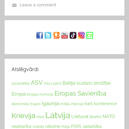
Leave a comment
v
i
e
d
o
k
l
i
Atslēgvārdi
s
ASV
drošība
Baltija
budžets
Atis Lejiņš
aizsardzība
Eiropas Savienība
Eiropa
Eiropas Komisija
Igaunija
karš
konference
Indija
ekonomika
English
intervija
Latvija
Krievija
Lietuva
NATO
likums
krīze
sadarbība
neatkarība
nākotne
PSRS
nodokļi
Polija