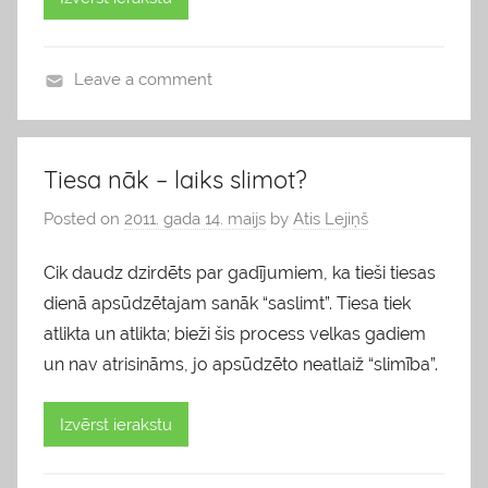
Leave a comment
b
l
o
Tiesa nāk – laiks slimot?
g
Posted on
2011. gada 14. maijs
by
Atis Lejiņš
s
Cik daudz dzirdēts par gadījumiem, ka tieši tiesas
dienā apsūdzētajam sanāk “saslimt”. Tiesa tiek
atlikta un atlikta; bieži šis process velkas gadiem
un nav atrisināms, jo apsūdzēto neatlaiž “slimība”.
Izvērst ierakstu