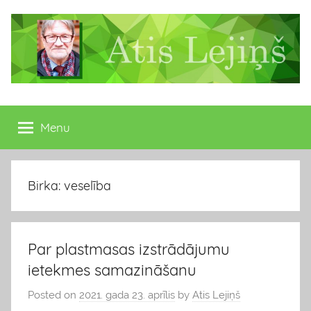
Skip
to
content
Atis
Latvijas
Republikas
Menu
Lejiņš
13.
Saeimas
deputāts
Birka: veselība
Par plastmasas izstrādājumu
ietekmes samazināšanu
Posted on
2021. gada 23. aprīlis
by
Atis Lejiņš