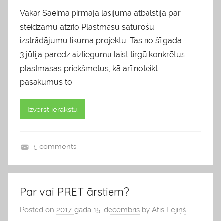
Vakar Saeima pirmajā lasījumā atbalstīja par
steidzamu atzīto Plastmasu saturošu
izstrādājumu likuma projektu. Tas no šī gada
3.jūlija paredz aizliegumu laist tirgū konkrētus
plastmasas priekšmetus, kā arī noteikt
pasākumus to
Izvērst ierakstu
5 comments
b
l
o
Par vai PRET ārstiem?
g
Posted on
2017. gada 15. decembris
by
Atis Lejiņš
s