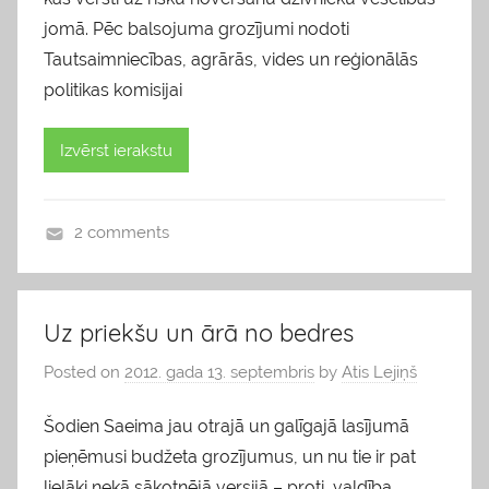
jomā. Pēc balsojuma grozījumi nodoti
Tautsaimniecības, agrārās, vides un reģionālās
politikas komisijai
Izvērst ierakstu
2 comments
b
l
o
Uz priekšu un ārā no bedres
g
Posted on
2012. gada 13. septembris
by
Atis Lejiņš
s
Šodien Saeima jau otrajā un galīgajā lasījumā
pieņēmusi budžeta grozījumus, un nu tie ir pat
lielāki nekā sākotnējā versijā – proti, valdība