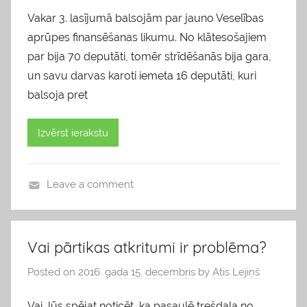
Vakar 3. lasījumā balsojām par jauno Veselības
aprūpes finansēšanas likumu. No klātesošajiem
par bija 70 deputāti, tomēr strīdēšanās bija gara,
un savu darvas karoti iemeta 16 deputāti, kuri
balsoja pret
Izvērst ierakstu
Leave a comment
b
l
o
Vai pārtikas atkritumi ir problēma?
g
Posted on
2016. gada 15. decembris
by
Atis Lejiņš
s
Vai Jūs spējat noticēt, ka pasaulē trešdaļa no