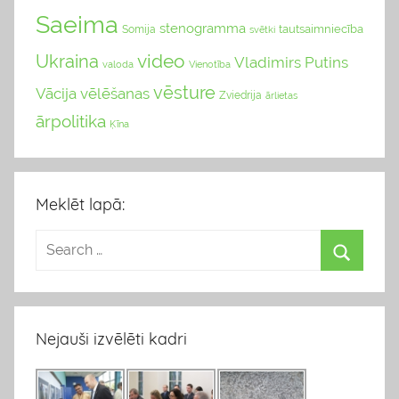
Saeima
stenogramma
tautsaimniecība
Somija
svētki
video
Ukraina
Vladimirs Putins
valoda
Vienotība
vēsture
Vācija
vēlēšanas
Zviedrija
ārlietas
ārpolitika
Ķīna
Meklēt lapā:
Nejauši izvēlēti kadri