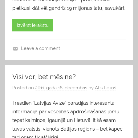
pielikusi klāt vēl gandrīz 19 miljonus latu, savukārt
Izvērst ierakstu
Leave a comment
b
l
o
Visi var, bet mēs ne?
g
Posted on
2011. gada 16. decembris
by
Atis Lejiņš
s
Trešdien “Latvijas Avīzē” parādījās interesanta
informācija par veselības apdrošināšanas jomu
tepat kaimiņos, Igaunijā un Lietuvā. It kā esam
tuvas valstis, vienots Baltijas reģions – bet kāpēc
tad esam tik atšķirīgi,