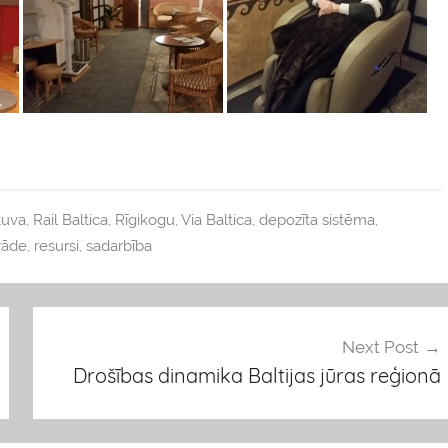
tuva
,
Rail Baltica
,
Rīgikogu
,
Via Baltica
,
depozīta sistēma
,
trāde
,
resursi
,
sadarbība
Next Post
Drošības dinamika Baltijas jūras reģionā