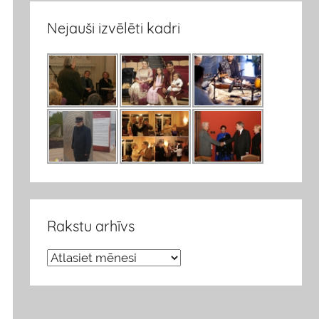
Nejauši izvēlēti kadri
Rakstu arhīvs
R
a
k