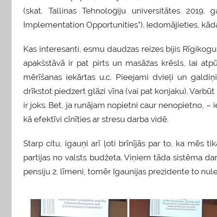
(skat. Tallinas Tehnoloģiju universitātes 2019.
Implementation Opportunities”). Iedomājieties, kā
Kas interesanti, esmu daudzas reizes bijis Rīgikogu 
apakšstāvā ir pat pirts un masāžas krēsls, lai at
mērīšanas iekārtas u.c. Pieejami dvieļi un galdiņ
drīkstot piedzert glāzi vīna (vai pat konjaku). Var
ir joks. Bet, ja runājam nopietni caur nenopietno, – 
kā efektīvi cīnīties ar stresu darba vidē.
Starp citu, igauņi arī ļoti brīnījās par to, ka mēs 
partijas no valsts budžeta. Viņiem tāda sistēma dar
pensiju 2. līmeni, tomēr Igaunijas prezidente to nu