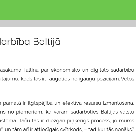
arbība Baltijā
 pasākumā Tallinā par ekonomisko un digitālo sadarbību
jautājumu, kāds tas ir, raugoties no igauņu pozīcijām. Vēlos
as pamatā ir ilgtspējība un efektīva resursu izmantošana,
Viens no piemēriem, kā varam sadarboties Baltijas valstu
sistēma. Taču tas ir diezgan piņķerīgs process, jo mums
 un tām arī ir attiecīgais svītrkods, – tad kur tās nonāks?