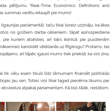
 gada pētījumu “Real-Time Economics: Definitions and
das summas varētu ietaupīt pie mums!
(Igaunijas parlamentā), taču tikai šoreiz uzzināju, ka ēkas
pūstos no grūtiem darba cēlieniem, tāpat asinsspiediena
i, pie kuriem atsēsties, arī bārs ēdnīcā; pie pusdienām
būt nākamreiz kandidēt vēlēšanās uz Rīgikogu? Protams, tas
iespējams, arī tāpēc igauņi mums tiek priekšā, ka viņi zina,
tikai tik vēlu esam tikuši līdz lēmumam finansēt politiskās
bojas jau sen. Toties viņi tikai tagad pieņēma likumu par
le atsviedusi atpakaļ parlamentam. Kā būs tālāk, redzēsim.