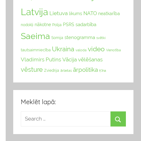
Latvija
Lietuva
NATO
likums
neatkarība
sadarbība
nākotne
PSRS
nodokļi
Polija
Saeima
stenogramma
Somija
svētki
video
Ukraina
tautsaimniecība
valoda
Vienotība
Vladimirs Putins
Vācija
vēlēšanas
vēsture
ārpolitika
Zviedrija
Ķīna
ārlietas
Meklēt lapā: