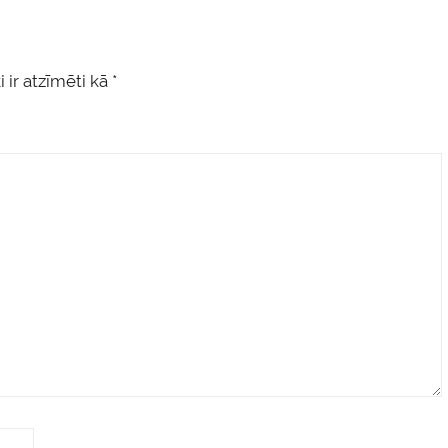
 ir atzīmēti kā
*