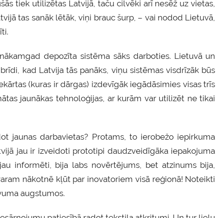
 tiek utilizētas Latvijā, taču cilvēki arī nesēž uz vietas,
atvijā tas sanāk lētāk, viņi brauc šurp, – vai nodod Lietuvā,
ti.
 nākamgad depozīta sistēma sāks darboties. Lietuvā un
 brīdi, kad Latvija tās panāks, viņu sistēmas visdrīzāk būs
kārtas (kuras ir dārgas) izdevīgāk iegādāsimies visas trīs
ātas jaunākas tehnoloģijas, ar kurām var utilizēt ne tikai
adot jaunas darbavietas? Protams, to ierobežo iepirkuma
ijā jau ir izveidoti prototipi daudzveidīgāka iepakojuma
 jau informēti, bija labs novērtējums, bet atzinums bija,
varam nākotnē kļūt par inovatoriem visā reģionā! Noteikti
devuma augstumos.
esārņojumu patiesībā radot tekstila atkritumi. Un tur lielu