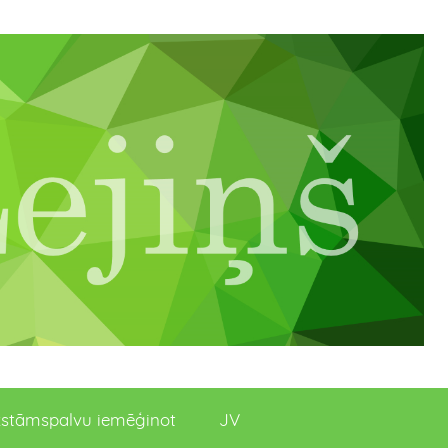
stāmspalvu iemēģinot
JV