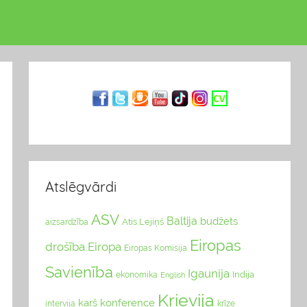
Atslēgvārdi
ASV
Baltija
budžets
Atis Lejiņš
aizsardzība
Eiropas
drošība
Eiropa
Eiropas Komisija
Savienība
Igaunija
Indija
ekonomika
English
Krievija
karš
konference
intervija
krīze