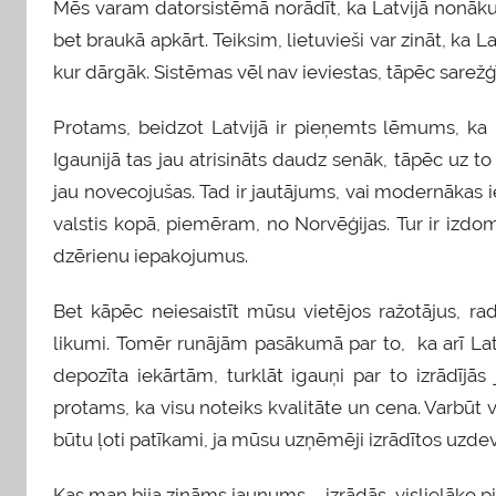
Mēs varam datorsistēmā norādīt, ka Latvijā nonākušās
bet braukā apkārt. Teiksim, lietuvieši var zināt, ka L
kur dārgāk. Sistēmas vēl nav ieviestas, tāpēc sarežģī
Protams, beidzot Latvijā ir pieņemts lēmums, ka
Igaunijā tas jau atrisināts daudz senāk, tāpēc uz to
jau novecojušas. Tad ir jautājums, vai modernākas ie
valstis kopā, piemēram, no Norvēģijas. Tur ir izdom
dzērienu iepakojumus.
Bet kāpēc neiesaistīt mūsu vietējos ražotājus, r
likumi. Tomēr runājām pasākumā par to, ka arī Latv
depozīta iekārtām, turklāt igauņi par to izrādījās
protams, ka visu noteiks kvalitāte un cena. Varbūt 
būtu ļoti patīkami, ja mūsu uzņēmēji izrādītos uz
Kas man bija zināms jaunums – izrādās, vislielāko pi