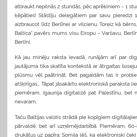
atbraukt nepilnās 2 stundās, pēc aprēķiniem – 1 stu
ķēpāties! Stāstīju delegātiem par savu pieredzi 
aizbraucot līdz Berlīnei ar vilcienu. Toreiz kā bē
Baltica” pavērs mums visu Eiropu – Varšavu, Berlīn
Berlīni.
Kā jau minēju raksta ievadā, runājām arī par digi
jautājuma tika skatīta kontekstā ar ātrgaitas šosej
plūsmu vēl paātrināt. Bet pagaidām tas ir problemā
atšķirīgas… Tāpat jāsakārto elektroniskā paraksta liet
piemēram, Igaunija digitalizē pat Palestīnu, bet
nevaram.
Taču Baltijas valstis strādā pie kopīgiem digitālajiem
pārvaldē, bet arī uzņēmējdarbībā. Piemēram, 60-80
drukātus uz papīra; Somija lēš, ka elektroniski č