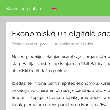
deputāts
Bloomsday Latvia
Ekonomiskā un digitālā sad
Posted on
2020. gada 22. februāris
by
Atis Lejiņš
Nesen piedalījos Baltijas asamblejas organizētā
starp Baltijas valstīm, apskatījām arī “Rail Baltica” 
atsevišķi izcelt dažus punktus.
Izrādās, te ir runa par t.s. aprites ekonomiku, kur
inovāciju veicināšana, otrreizējā pārstrāde utt. 
līmenī, ir kopīgas dzērienu iepakojuma depozīta 
ienāk, piemēram ūdens pudelēs no Francijas, “Evian”,