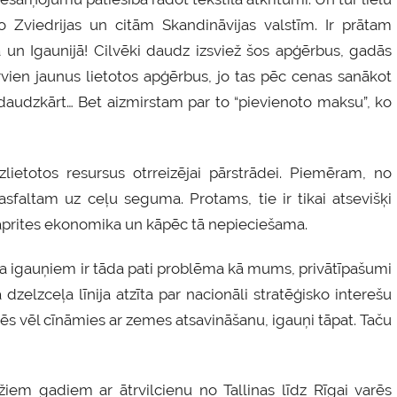
Zviedrijas un citām Skandināvijas valstīm. Ir prātam
 un Igaunijā! Cilvēki daudz izsviež šos apģērbus, gadās
arvien jaunus lietotos apģērbus, jo tas pēc cenas sanākot
u daudzkārt… Bet aizmirstam par to “pievienoto maksu”, ko
zlietotos resursus otrreizējai pārstrādei. Piemēram, no
asfaltam uz ceļu seguma. Protams, tie ir tikai atsevišķi
r aprites ekonomika un kāpēc tā nepieciešama.
 – ka igauņiem ir tāda pati problēma kā mums, privātīpašumi
 dzelzceļa līnija atzīta par nacionāli stratēģisko interešu
 mēs vēl cīnāmies ar zemes atsavināšanu, igauņi tāpat. Taču
iem gadiem ar ātrvilcienu no Tallinas līdz Rīgai varēs