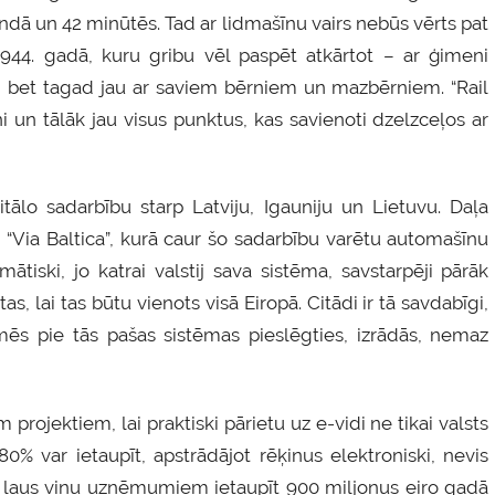
ndā un 42 minūtēs. Tad ar lidmašīnu vairs nebūs vērts pat
1944. gadā, kuru gribu vēl paspēt atkārtot – ar ģimeni
rns, bet tagad jau ar saviem bērniem un mazbērniem. “Rail
i un tālāk jau visus punktus, kas savienoti dzelzceļos ar
tālo sadarbību starp Latviju, Igauniju un Lietuvu. Daļa
u “Via Baltica”, kurā caur šo sadarbību varētu automašīnu
tiski, jo katrai valstij sava sistēma, savstarpēji pārāk
as, lai tas būtu vienots visā Eiropā. Citādi ir tā savdabīgi,
 mēs pie tās pašas sistēmas pieslēgties, izrādās, nemaz
 projektiem, lai praktiski pārietu uz e-vidi ne tikai valsts
% var ietaupīt, apstrādājot rēķinus elektroniski, nevis
eki ļaus viņu uzņēmumiem ietaupīt 900 miljonus eiro gadā