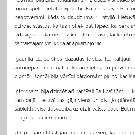
lomu spēlē lietotie apģērbi, ko mes ievedam no 
neaptverami, kāds to daudzums ir Latvijā, Lietuvā
dzirdēt stāstus, ka tas notiek pat tāpēc, ka pērk 
izdevīgāk nekā nest uz ķīmisko tīrītavu, lai lietot
samaksājam visi kopā ar apkārtējo vidi.
Igaunijā darbojoties dažādas idejas, kā pakļaut i
autoriepām ražo naftu, kā arī vielas, ko pievieno 
piemēri, tomēr bija vērtīgi pārdomām par to, kas i
Interesanti bija dzirdēt arī par “Rail Baltica” tēmu
tam ceļā. Lietuvā tas gāja viens un divi, jo plānotā
subjektu, visa tiesvedība uzreiz ir valsts pusē. Bet
progress jau ir manāms.
Un patīkami kļūst jau no domas vien, ka pēc daž