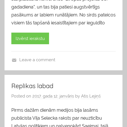
gadadiena”, un tas bija patiesi augstvērtīgs
pasākums ar labiem runātājiem. No sirds pateicos
visiem tās tapšanā iesaistītajiem par ieguldīto
Izvērst ierakstu
Leave a comment
b
l
o
Replikas labad
g
Posted on
2017. gada 12. janvāris
by
Atis Lejiņš
s
Pirms dažām dienām medijos bija lasāms
publicista Viļa Selecka raksts par neuzticību
Latvijas politiķiem un galvenokārt Saeimai, tajā