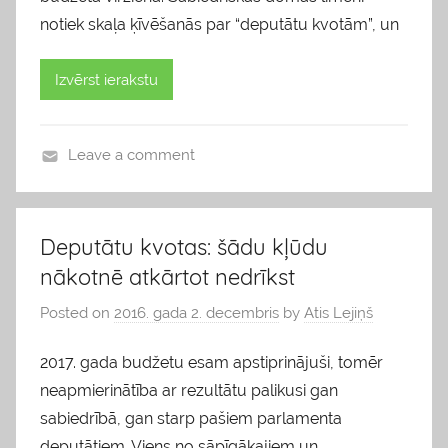
notiek skaļa ķīvēšanās par “deputātu kvotām”, un
Izvērst ierakstu
Leave a comment
b
l
o
Deputātu kvotas: šādu kļūdu
g
nākotnē atkārtot nedrīkst
s
Posted on
2016. gada 2. decembris
by
Atis Lejiņš
2017. gada budžetu esam apstiprinājuši, tomēr
neapmierinātība ar rezultātu palikusi gan
sabiedrībā, gan starp pašiem parlamenta
deputātiem. Viens no sāpīgākajiem un