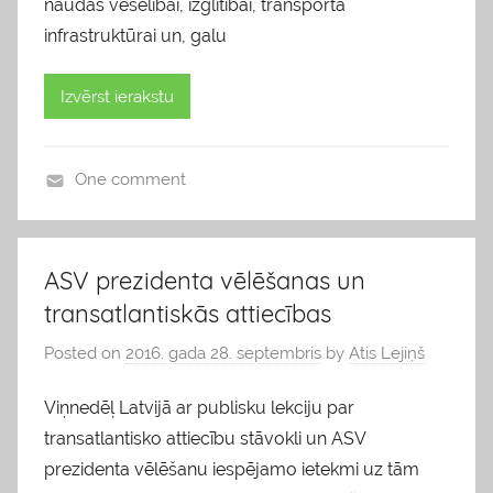
naudas veselībai, izglītībai, transporta
infrastruktūrai un, galu
Izvērst ierakstu
One comment
b
l
o
ASV prezidenta vēlēšanas un
g
transatlantiskās attiecības
s
Posted on
2016. gada 28. septembris
by
Atis Lejiņš
Viņnedēļ Latvijā ar publisku lekciju par
transatlantisko attiecību stāvokli un ASV
prezidenta vēlēšanu iespējamo ietekmi uz tām