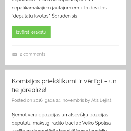
nepatīkamākajiem jautājumiem ir tā dēvētās
“deputātu kvotas”. Šoruden šis
Izvērst ierakstu
2 comments
b
l
o
Komisijas priekšlikumi ir vērtīgi – un
g
tie jārealizē!
s
Posted on
2016. gada 24. novembris
by
Atis Lejiņš
Ņemot vērā opozīcijas un atsevišķu pozīcijas
deputātu mākslīgi radīto traci ap Veiko Spolīša