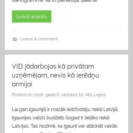
stenogramma, kā to pierakstīja Saeimā:
Izvērst ierakstu
Leave a comment
b
l
o
VID jādarbojas kā privātam
g
uzņēmējam, nevis kā ierēdņu
s
armijai
Posted on
2016. gada 6. oktobris
by
Atis Lejiņš
Lai gan Igaunijā ir mazāk iedzīvotāju nekā Latvijā,
Igaunijas valsts budžets šogad ir lielāks nekā
Latvijas. Tas nozīmē, ka igauņi var atlicināt vairāk