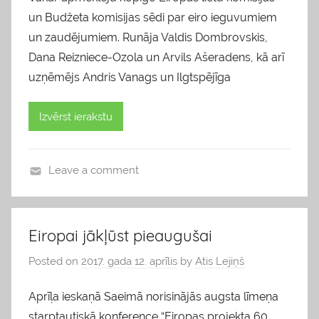
un Budžeta komisijas sēdi par eiro ieguvumiem
un zaudējumiem. Runāja Valdis Dombrovskis,
Dana Reizniece-Ozola un Arvils Ašeradens, kā arī
uzņēmējs Andris Vanags un Ilgtspējīga
Izvērst ierakstu
Leave a comment
b
l
o
Eiropai jākļūst pieaugušai
g
Posted on
2017. gada 12. aprīlis
by
Atis Lejiņš
s
Aprīļa ieskaņā Saeimā norisinājās augsta līmeņa
starptautiskā konference “Eiropas projekta 60.