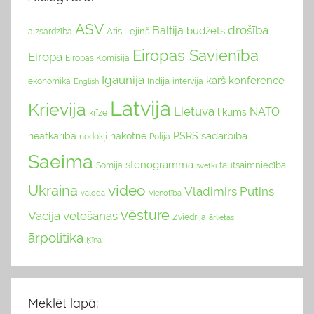
ASV
drošība
Baltija
budžets
Atis Lejiņš
aizsardzība
Eiropas Savienība
Eiropa
Eiropas Komisija
Igaunija
karš
konference
Indija
ekonomika
English
intervija
Latvija
Krievija
Lietuva
NATO
likums
krīze
sadarbība
neatkarība
nākotne
PSRS
nodokļi
Polija
Saeima
stenogramma
tautsaimniecība
Somija
svētki
video
Ukraina
Vladimirs Putins
valoda
Vienotība
vēsture
Vācija
vēlēšanas
Zviedrija
ārlietas
ārpolitika
Ķīna
Meklēt lapā: