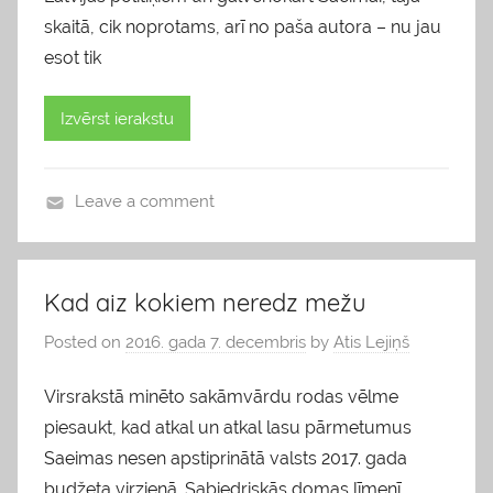
skaitā, cik noprotams, arī no paša autora – nu jau
esot tik
Izvērst ierakstu
Leave a comment
b
l
o
Kad aiz kokiem neredz mežu
g
Posted on
2016. gada 7. decembris
by
Atis Lejiņš
s
Virsrakstā minēto sakāmvārdu rodas vēlme
piesaukt, kad atkal un atkal lasu pārmetumus
Saeimas nesen apstiprinātā valsts 2017. gada
budžeta virzienā. Sabiedriskās domas līmenī