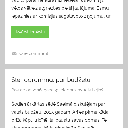
vadīto parlamentārās izmeklēšanas komisiju,
vēlos vēlreiz atgriezties pie šī jautājuma. Esmu
iepazinies ar komisijas sagatavoto ziņojumu, un
Izvērst ierakstu
One comment
b
l
o
Stenogramma: par budžetu
g
Posted on
2016. gada 31. oktobris
by
Atis Lejiņš
s
Šodien ārkārtas sēdē Saeimā diskutējam par
valsts budžetu 2017. gadam. Arī es pirms kāda
brīža kāpu tribīnē, lai paustu savas domas. Te