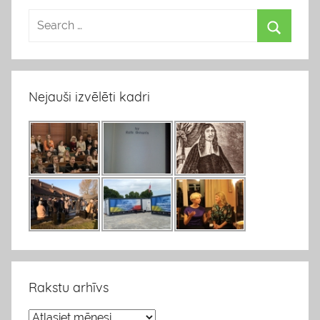
Nejauši izvēlēti kadri
Rakstu arhīvs
R