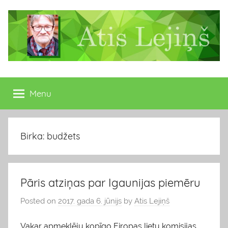
Skip
to
content
Atis
Latvijas
Republikas
Menu
Lejiņš
13.
Saeimas
deputāts
Birka: budžets
Pāris atziņas par Igaunijas piemēru
Posted on
2017. gada 6. jūnijs
by
Atis Lejiņš
Vakar apmeklēju kopīgo Eiropas lietu komisijas