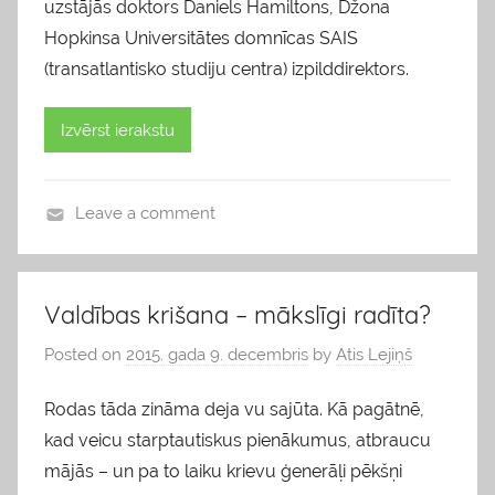
uzstājās doktors Daniels Hamiltons, Džona
Hopkinsa Universitātes domnīcas SAIS
(transatlantisko studiju centra) izpilddirektors.
Izvērst ierakstu
Leave a comment
b
l
o
Valdības krišana – mākslīgi radīta?
g
Posted on
2015. gada 9. decembris
by
Atis Lejiņš
s
Rodas tāda zināma deja vu sajūta. Kā pagātnē,
kad veicu starptautiskus pienākumus, atbraucu
mājās – un pa to laiku krievu ģenerāļi pēkšņi