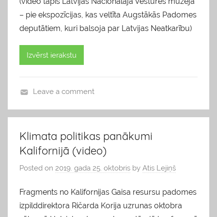
(video tapis Latvijas Nacionālajā Vēstures muzejā
– pie ekspozīcijas, kas veltīta Augstākās Padomes
deputātiem, kuri balsoja par Latvijas Neatkarību)
Izvērst ierakstu
Leave a comment
b
l
o
Klimata politikas panākumi
g
Kalifornijā (video)
s
Posted on
2019. gada 25. oktobris
by
Atis Lejiņš
Fragments no Kalifornijas Gaisa resursu padomes
izpilddirektora Ričarda Korija uzrunas oktobra