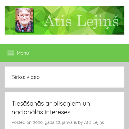
Skip
to
content
Atis
Latvijas
Republikas
Menu
Lejiņš
13.
Saeimas
deputāts
Birka: video
Tiesāšanās ar pilsoņiem un
nacionālās intereses
Posted on
2020. gada 22. janvāris
by
Atis Lejiņš