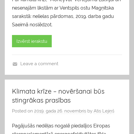
nesenajām likstām ar Ventspils ostu Magņitska
sarakstā: nelielas pārdomas, 2019. darba gadu
Saeimā noslēdzot.
Izvērst ierakstu
Leave a comment
b
l
o
Klimata krīze – novēršanai būs
g
stingrākas prasības
s
Posted on
2019. gada 26. novembris
by
Atis Lejiņš
Pagājušās nedēļas nogalē piedalījos Eiropas