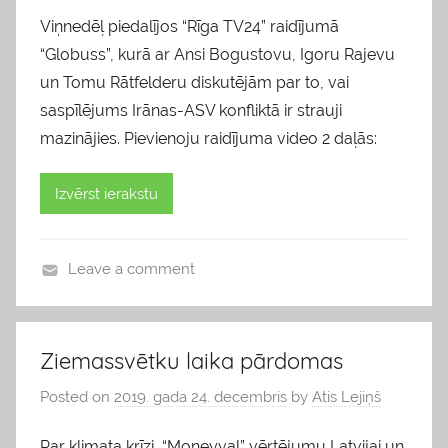
Viņnedēļ piedalījos “Rīga TV24” raidījumā
“Globuss”, kurā ar Ansi Bogustovu, Igoru Rajevu
un Tomu Rātfelderu diskutējām par to, vai
saspīlējums Irānas-ASV konfliktā ir strauji
mazinājies. Pievienoju raidījuma video 2 daļās:
Izvērst ierakstu
Leave a comment
b
l
o
Ziemassvētku laika pārdomas
g
Posted on
2019. gada 24. decembris
by
Atis Lejiņš
s
Par klimata krīzi, “Moneyval” vērtējumu Latvijai un