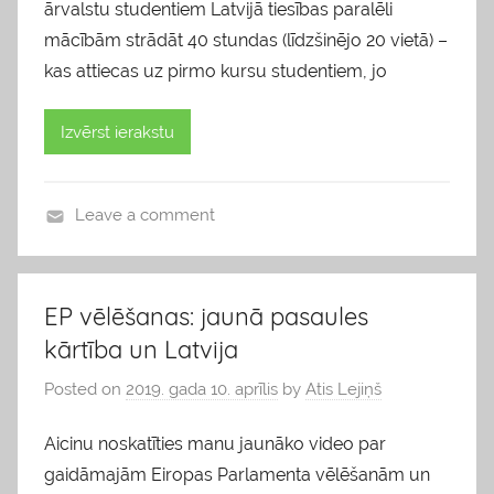
ārvalstu studentiem Latvijā tiesības paralēli
mācībām strādāt 40 stundas (līdzšinējo 20 vietā) –
kas attiecas uz pirmo kursu studentiem, jo
Izvērst ierakstu
Leave a comment
b
l
o
EP vēlēšanas: jaunā pasaules
g
kārtība un Latvija
s
Posted on
2019. gada 10. aprīlis
by
Atis Lejiņš
Aicinu noskatīties manu jaunāko video par
gaidāmajām Eiropas Parlamenta vēlēšanām un