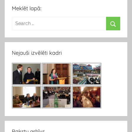
Meklēt lapā:
Nejauši izvēlēti kadri
Rakstu arhīvs