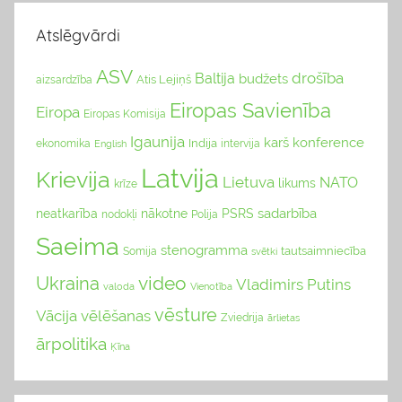
Atslēgvārdi
ASV
drošība
Baltija
budžets
Atis Lejiņš
aizsardzība
Eiropas Savienība
Eiropa
Eiropas Komisija
Igaunija
karš
konference
Indija
ekonomika
English
intervija
Latvija
Krievija
Lietuva
NATO
likums
krīze
sadarbība
neatkarība
nākotne
PSRS
nodokļi
Polija
Saeima
stenogramma
tautsaimniecība
Somija
svētki
video
Ukraina
Vladimirs Putins
valoda
Vienotība
vēsture
Vācija
vēlēšanas
Zviedrija
ārlietas
ārpolitika
Ķīna