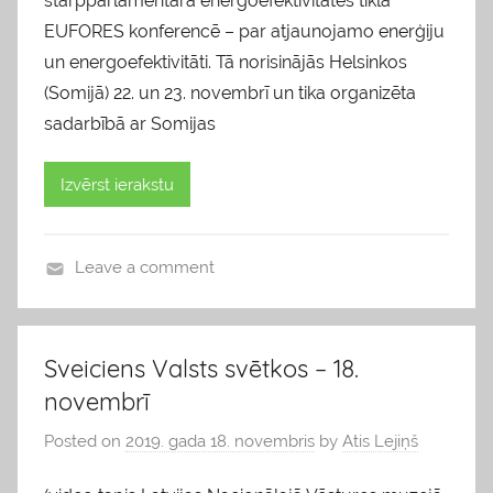
starpparlamentārā energoefektivitātes tīkla
EUFORES konferencē – par atjaunojamo enerģiju
un energoefektivitāti. Tā norisinājās Helsinkos
(Somijā) 22. un 23. novembrī un tika organizēta
sadarbībā ar Somijas
Izvērst ierakstu
Leave a comment
b
l
o
Sveiciens Valsts svētkos – 18.
g
novembrī
s
Posted on
2019. gada 18. novembris
by
Atis Lejiņš