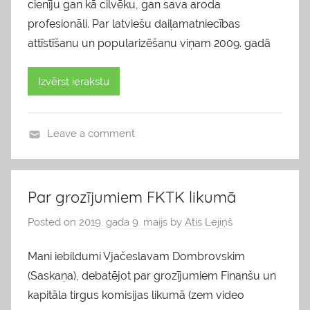
cienīju gan kā cilvēku, gan sava aroda
profesionāli. Par latviešu daiļamatniecības
attīstīšanu un popularizēšanu viņam 2009. gadā
Izvērst ierakstu
Leave a comment
b
l
o
Par grozījumiem FKTK likumā
g
Posted on
2019. gada 9. maijs
by
Atis Lejiņš
s
Mani iebildumi Vjačeslavam Dombrovskim
(Saskaņa), debatējot par grozījumiem Finanšu un
kapitāla tirgus komisijas likumā (zem video