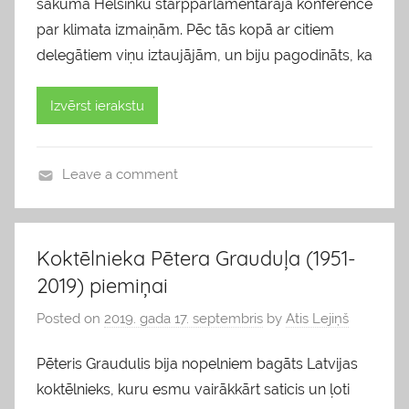
sākumā Helsinku starpparlamentārajā konferencē
par klimata izmaiņām. Pēc tās kopā ar citiem
delegātiem viņu iztaujājām, un biju pagodināts, ka
Izvērst ierakstu
Leave a comment
b
l
o
Koktēlnieka Pētera Grauduļa (1951-
g
2019) piemiņai
s
Posted on
2019. gada 17. septembris
by
Atis Lejiņš
Pēteris Graudulis bija nopelniem bagāts Latvijas
koktēlnieks, kuru esmu vairākkārt saticis un ļoti