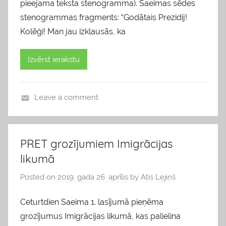
pieejama teksta stenogramma). Saeimas sēdes
stenogrammas fragments: “Godātais Prezidij!
Kolēģi! Man jau izklausās, ka
Izvērst ierakstu
Leave a comment
b
l
o
PRET grozījumiem Imigrācijas
g
likumā
s
Posted on
2019. gada 26. aprīlis
by
Atis Lejiņš
Ceturtdien Saeima 1. lasījumā pieņēma
grozījumus Imigrācijas likumā, kas palielina