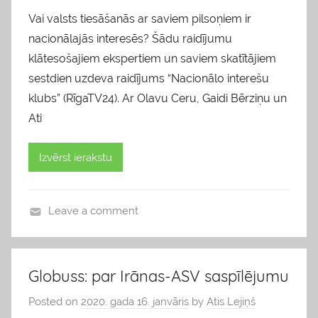
Vai valsts tiesāšanās ar saviem pilsoņiem ir
nacionālajās interesēs? Šādu raidījumu
klātesošajiem ekspertiem un saviem skatītājiem
sestdien uzdeva raidījums “Nacionālo interešu
klubs” (RīgaTV24). Ar Olavu Ceru, Gaidi Bērziņu un
Ati
Izvērst ierakstu
Leave a comment
b
l
o
Globuss: par Irānas-ASV saspīlējumu
g
Posted on
2020. gada 16. janvāris
by
Atis Lejiņš
s